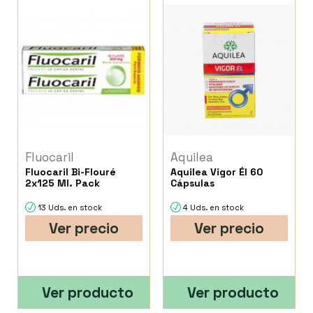
Fluocaril
Aquilea
Fluocaril Bi-Flouré
Aquilea Vigor Él 60
2x125 Ml. Pack
Cápsulas
13 Uds. en stock
4 Uds. en stock
Ver precio
Ver precio
Ver producto
Ver producto