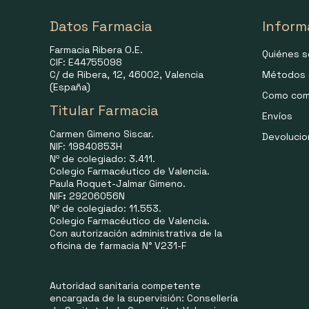
Datos Farmacia
Inform
Farmacia Ribera O.E.
Quiénes 
CIF: E44755098
C/ de Ribera, 12, 46002, Valencia
Métodos 
(España)
Como com
Titular Farmacia
Envíos
Carmen Gimeno Siscar.
Devoluci
NIF: 19840853H
Nº de colegiado: 3.411.
Colegio Farmacéutico de Valencia.
Paula Roquet-Jalmar Gimeno.
NIF
:
29206056N
Nº de colegiado: 11.553.
Colegio Farmacéutico de Valencia.
Con autorización administrativa de la
oficina de farmacia N° V231-F
Autoridad sanitaria competente
encargada de la supervisión: Consellería