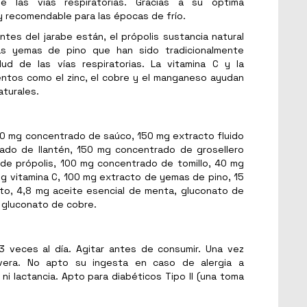
e las vías respiratorias. Gracias a su óptima
 recomendable para las épocas de frío.
ntes del jarabe están, el própolis sustancia natural
as yemas de pino que han sido tradicionalmente
alud de las vías respiratorias. La vitamina C y la
entos como el zinc, el cobre y el manganeso ayudan
aturales.
0 mg concentrado de saúco, 150 mg extracto fluido
ado de llantén, 150 mg concentrado de grosellero
de própolis, 100 mg concentrado de tomillo, 40 mg
g vitamina C, 100 mg extracto de yemas de pino, 15
pto, 4,8 mg aceite esencial de menta, gluconato de
 gluconato de cobre.
 3 veces al día. Agitar antes de consumir. Una vez
evera. No apto su ingesta en caso de alergia a
ni lactancia. Apto para diabéticos Tipo II (una toma