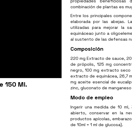
propiedades beneficiosas d
combinación de plantas es muy
Entre los principales compone
elaborada por las abejas. L
utilizadas para mejorar la s
equináceao junto a oligoelem
al sustento de las defensas n
Composición
220 mg Extracto de sauce, 20
de própolis, 125 mg concentr
negro, 100 mg extracto seco 
extracto de equinácea, 26,7 m
mg aceite esencial de eucali
e 150 Ml.
zinc, gluconato de manganeso
Modo de empleo
Ingerir una medida de 10 ml,
abierto, conservar en la n
productos apícolas, embarazo 
de 10ml = 1 ml de glucosa).