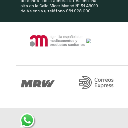
de Sanitat de la Generalitat Valenciana
sita en la Calle Micer Mascó N° 31 46010
de Valencia y teléfono 961 928 000