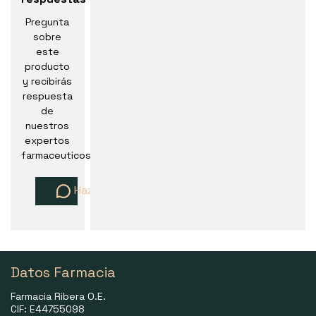
Pregunta
sobre
este
producto
y recibirás
respuesta
de
nuestros
expertos
farmaceuticos
Haz una pregunta
Datos Farmacia
Farmacia Ribera O.E.
CIF: E44755098