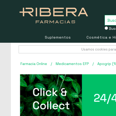
Busc
Suplementos
Cosmética e H
Usamos cookies para 
Farmacia Online
/
Medicamentos EFP
/
Apogrip (1