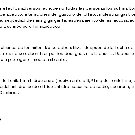
 efectos adversos, aunque no todas las personas los sufran. Lo
e apetito, alteraciones del gusto o del olfato, molestias gastroi
na, sequedad de nariz y garganta, espesamiento de las mucosidade
te a su médico o farmacéutico.
 alcance de los niños. No se debe utilizar después de la fecha d
ntos no se deben tirar por los desagües ni a la basura. Deposit
rá a proteger el medio ambiente.
 fenilefrina hidrocloruro (equivalente a 8,21 mg de fenilefrina)
idal anhidra, ácido cítrico anhidro, sacarina de sodio, sacarosa, 
0 sobres.
R