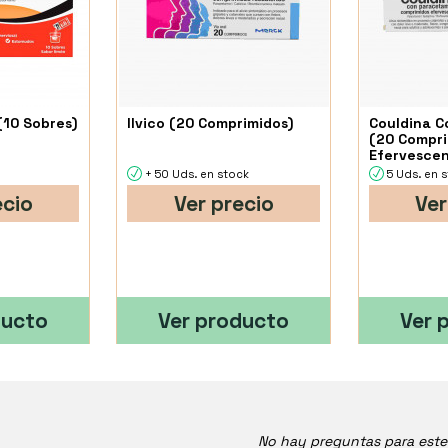
(10 Sobres)
Ilvico (20 Comprimidos)
Couldina C
(20 Compr
Efervescen
+ 50 Uds. en stock
5 Uds. en 
ecio
Ver precio
Ver
ducto
Ver producto
Ver 
No hay preguntas para est