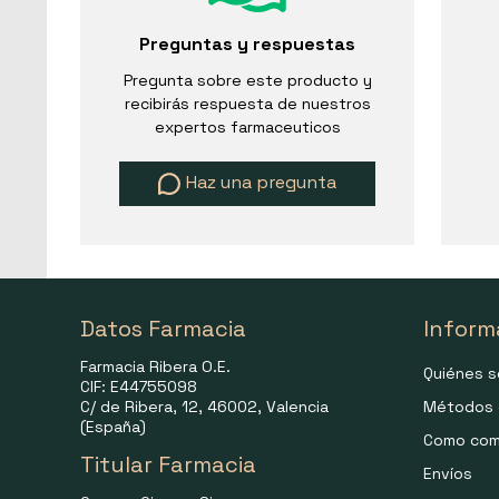
Preguntas y respuestas
Pregunta sobre este producto y
recibirás respuesta de nuestros
expertos farmaceuticos
Haz una pregunta
Datos Farmacia
Inform
Farmacia Ribera O.E.
Quiénes 
CIF: E44755098
C/ de Ribera, 12, 46002, Valencia
Métodos 
(España)
Como com
Titular Farmacia
Envíos