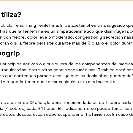
tiliza?
lorfenamina y fenilefrina. El paracetamol es un analgésico que ay
ientras que la fenilefrina es un simpaticomimético que disminuye l
san con fiebre, dolor leve o moderado, congestión y secreción nasa
ran o si la fiebre persiste durante más de 3 días o el dolor dura
pogrip
os principios activos o a cualquiera de los componentes del medi
tus, taquicardias, entre otras condiciones médicas. También está 
s que contengan paracetamol, ya que las dosis altas pueden daña
te o podría tener que tomar cualquier otro medicamento.
tes a partir de 12 años, la dosis recomendada es de 1 sobre cada 
ía (4 sobres) cada 24 horas. El medicamento se puede tomar con
que éstos desaparezcan debe suspender el tratamiento. En caso d