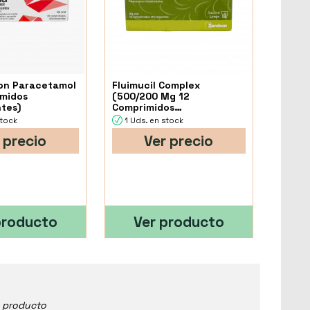
on Paracetamol
Fluimucil Complex
imidos
(500/200 Mg 12
tes)
Comprimidos
Efervescentes)
stock
1 Uds. en stock
 precio
Ver precio
producto
Ver producto
e producto