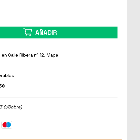
AÑADIR
a
en Calle Ribera nº 12.
Mapa
orables
5€
33 €/Sobre)