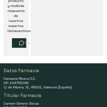
producto
y recibirás
respuesta
de
nuestros
expertos
farmaceuticos
Haz una pregunta
Datos Farmacia
Farmacia Ribera O.E.
CIF: E44755098
C/ de Ribera, 12, 46002, Valencia (España)
Titular Farmacia
Carmen Gimeno Siscar.