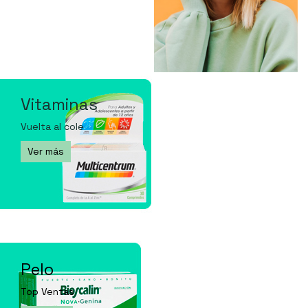
Vitaminas
Vuelta al cole
Ver más
Pelo
Top Ventas