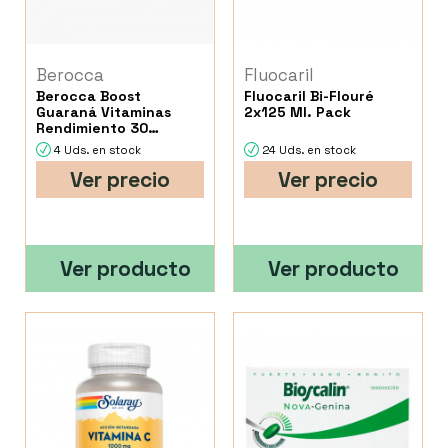
Berocca
Fluocaril
Berocca Boost
Fluocaril Bi-Flouré
Guaraná Vitaminas
2x125 Ml. Pack
Rendimiento 30
Comprimidos
4 Uds. en stock
24 Uds. en stock
Efervescen...
Ver precio
Ver precio
Ver producto
Ver producto