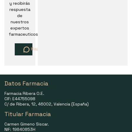
y recibirás
respuesta
de
nuestros
expertos
farmaceuticos
Haz una pregunta
Datos Farmacia
Farmacia Ribera O.E.
CIF: E44755098
C/ de Ribera, 12, 46002, Valencia (España)
Titular Farmacia
Carmen Gimeno Siscar.
NIF: 19840853H