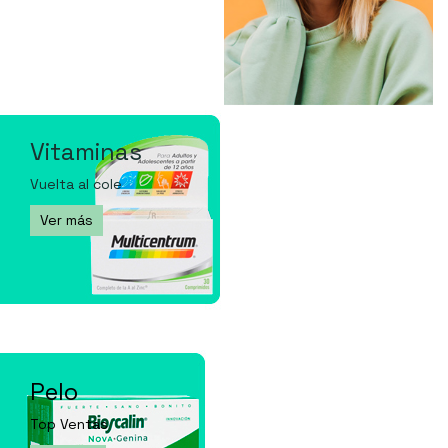
Vitaminas
Vuelta al cole
Ver más
Pelo
Top Ventas