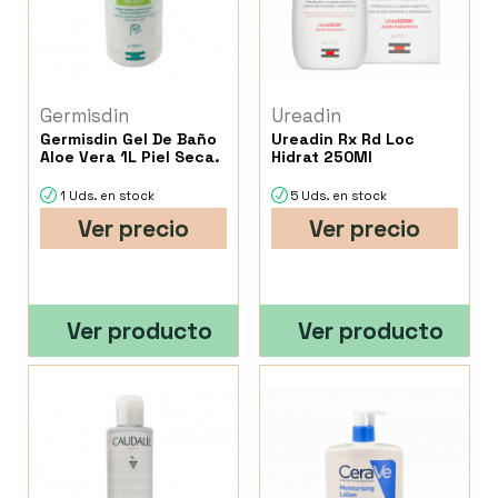
Germisdin
Ureadin
Germisdin Gel De Baño
Ureadin Rx Rd Loc
Aloe Vera 1L Piel Seca.
Hidrat 250Ml
1 Uds. en stock
5 Uds. en stock
Ver precio
Ver precio
Ver producto
Ver producto