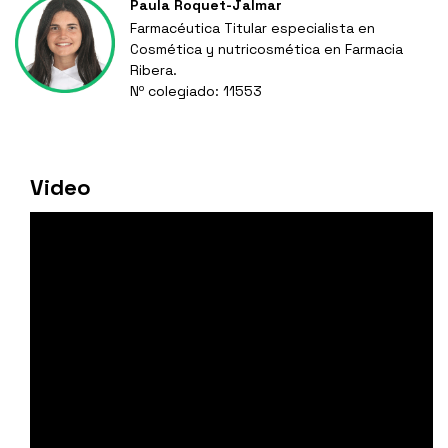
Paula Roquet-Jalmar
Farmacéutica Titular especialista en
Cosmética y nutricosmética en Farmacia
Ribera.
Nº colegiado: 11553
Video