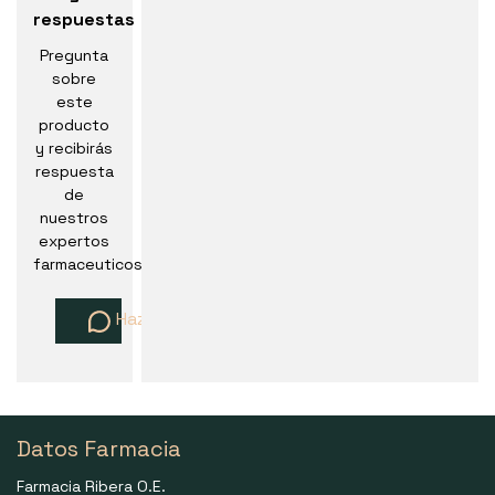
respuestas
Pregunta
sobre
este
producto
y recibirás
respuesta
de
nuestros
expertos
farmaceuticos
Haz una pregunta
Datos Farmacia
Farmacia Ribera O.E.