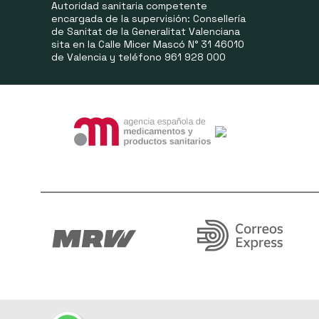
Autoridad sanitaria competente
encargada de la supervisión: Consellería
de Sanitat de la Generalitat Valenciana
sita en la Calle Micer Mascó N° 31 46010
de Valencia y teléfono 961 928 000