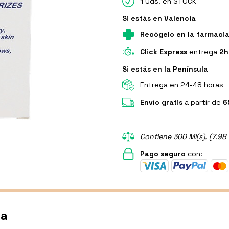
1 Uds. en STOCK
Si estás en Valencia
Recógelo en la farmaci
Click Express
entrega
2h
Si estás en la Península
Entrega en 24-48 horas
Envío gratis
a partir de
6
Contiene 300 Ml(s). (7.98 
Pago seguro
con:
ma