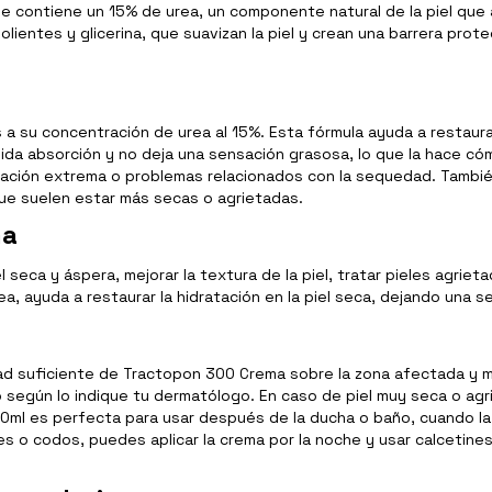
e contiene un 15% de urea, un componente natural de la piel que
ientes y glicerina, que suavizan la piel y crean una barrera prot
a su concentración de urea al 15%. Esta fórmula ayuda a restaurar
pida absorción y no deja una sensación grasosa, lo que la hace có
tación extrema o problemas relacionados con la sequedad. Tambié
ue suelen estar más secas o agrietadas.
ma
l seca y áspera, mejorar la textura de la piel, tratar pieles agri
urea, ayuda a restaurar la hidratación en la piel seca, dejando una
idad suficiente de Tractopon 300 Crema sobre la zona afectada y
, o según lo indique tu dermatólogo. En caso de piel muy seca o ag
l es perfecta para usar después de la ducha o baño, cuando la pi
es o codos, puedes aplicar la crema por la noche y usar calcetine