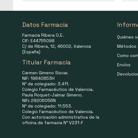
Datos Farmacia
Inform
Farmacia Ribera O.E.
Quiénes 
CIF: E44755098
C/ de Ribera, 12, 46002, Valencia
Métodos 
(España)
Como com
Titular Farmacia
Envíos
Carmen Gimeno Siscar.
Devoluci
NIF: 19840853H
Nº de colegiado: 3.411.
Colegio Farmacéutico de Valencia.
Paula Roquet-Jalmar Gimeno.
NIF
:
29206056N
Nº de colegiado: 11.553.
Colegio Farmacéutico de Valencia.
Con autorización administrativa de la
oficina de farmacia N° V231-F