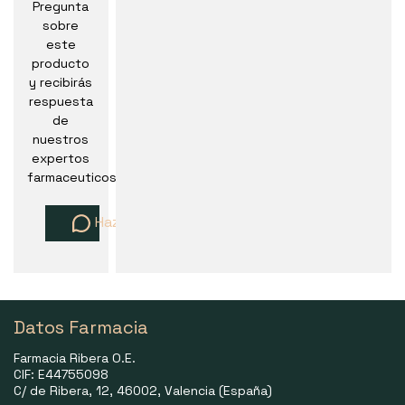
Pregunta
sobre
este
producto
y recibirás
respuesta
de
nuestros
expertos
farmaceuticos
Haz una pregunta
Datos Farmacia
Farmacia Ribera O.E.
CIF: E44755098
C/ de Ribera, 12, 46002, Valencia (España)