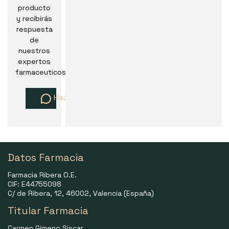
producto
y recibirás
respuesta
de
nuestros
expertos
farmaceuticos
Haz una pregunta
Datos Farmacia
Farmacia Ribera O.E.
CIF: E44755098
C/ de Ribera, 12, 46002, Valencia (España)
Titular Farmacia
Carmen Gimeno Siscar.