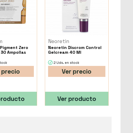
m
Neoretin
Pigment Zero
Neoretin Discrom Control
 30 Ampollas
Gelcream 40 Ml
stock
2 Uds. en stock
 precio
Ver precio
producto
Ver producto