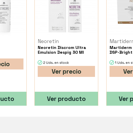
l
Neoretin
Martider
Neoretin Discrom Ultra
Martiderm 
Emulsion Despig 30 Ml
DSP-Bright
ecio
2 Uds. en stock
1 Uds. en 
Ver precio
Ver
ducto
Ver producto
Ver 