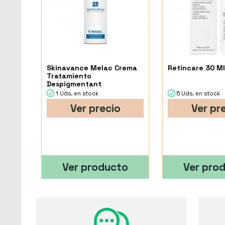
Skinavance Melac Crema
Retincare 30 M
Tratamiento
Despigmentant
1 Uds. en stock
5 Uds. en stock
Ver precio
Ver pr
Ver producto
Ver pro