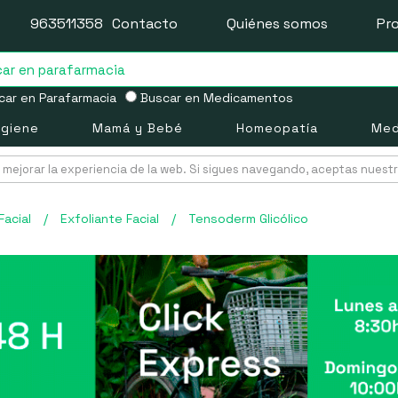
963511358
Contacto
Quiénes somos
Pr
ar en Parafarmacia
Buscar en Medicamentos
igiene
Mamá y Bebé
Homeopatía
Med
mejorar la experiencia de la web. Si sigues navegando, aceptas nuest
Facial
/
Exfoliante Facial
/
Tensoderm Glicólico