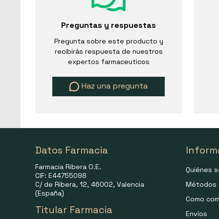
Preguntas y respuestas
Pregunta sobre este producto y
recibirás respuesta de nuestros
expertos farmaceuticos
Haz una pregunta
Datos Farmacia
Inform
Farmacia Ribera O.E.
Quiénes 
CIF: E44755098
C/ de Ribera, 12, 46002, Valencia
Métodos 
(España)
Como com
Titular Farmacia
Envíos