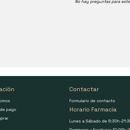
No hay preguntas para est
ación
Contactar
somos
Formulario de contacto
Horario Farmacia
de pago
prar
Lunes a Sábado de 8:30h-21:3
Domingos y Festivos: 10:00h-2