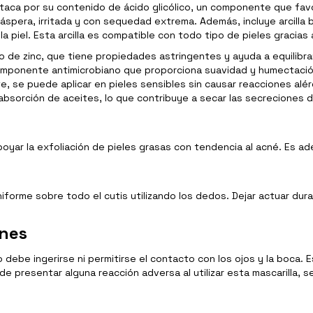
staca por su contenido de ácido glicólico, un componente que favo
áspera, irritada y con sequedad extrema. Además, incluye arcilla bl
 piel. Esta arcilla es compatible con todo tipo de pieles gracias a 
 de zinc, que tiene propiedades astringentes y ayuda a equilibrar 
 componente antimicrobiano que proporciona suavidad y humectación a
te, se puede aplicar en pieles sensibles sin causar reacciones alér
sorción de aceites, lo que contribuye a secar las secreciones de
poyar la exfoliación de pieles grasas con tendencia al acné. Es a
uniforme sobre todo el cutis utilizando los dedos. Dejar actuar du
ones
debe ingerirse ni permitirse el contacto con los ojos y la boca. 
de presentar alguna reacción adversa al utilizar esta mascarilla,