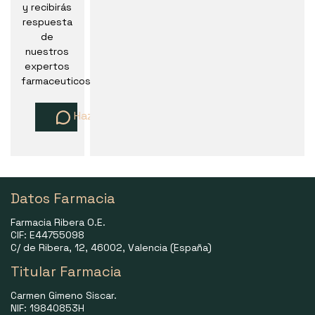
y recibirás
respuesta
de
nuestros
expertos
farmaceuticos
Haz una pregunta
Datos Farmacia
Farmacia Ribera O.E.
CIF: E44755098
C/ de Ribera, 12, 46002, Valencia (España)
Titular Farmacia
Carmen Gimeno Siscar.
NIF: 19840853H