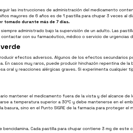
eguir las instrucciones de administración del medicamento conten
ños mayores de 6 años es de 1 pastilla para chupar 3 veces al día,
r tomado durante más de 7 días.
 siempre administrado bajo la supervisión de un adulto. Las pasti
 contactar con su farmacéutico, médico o servicio de urgencias 
 verde
ucir efectos adversos. Algunos de los efectos secundarios poco 
a. En casos muy raros, puede producir hinchazón repentina de la
ucosa oral y reacciones alérgicas graves. Si experimenta cualquier
io mantener el medicamento fuera de la vista y del alcance de los
rse a temperatura superior a 30ºC y debe mantenerse en el embal
a basura, sino en el Punto SIGRE de la farmacia para proteger el
o de bencidamina. Cada pastilla para chupar contiene 3 mg de es