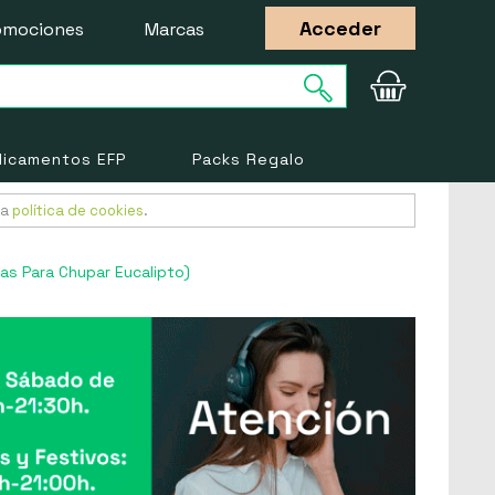
Acceder
omociones
Marcas
icamentos EFP
Packs Regalo
ra
política de cookies
.
as Para Chupar Eucalipto)