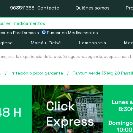
963511358
Contacto
Quiénes somos
Pr
ar en Parafarmacia
Buscar en Medicamentos
igiene
Mamá y Bebé
Homeopatía
Med
mejorar la experiencia de la web. Si sigues navegando, aceptas nuest
s
/
Irritación o picor garganta
/
Tantum Verde (3 Mg 20 Pastill