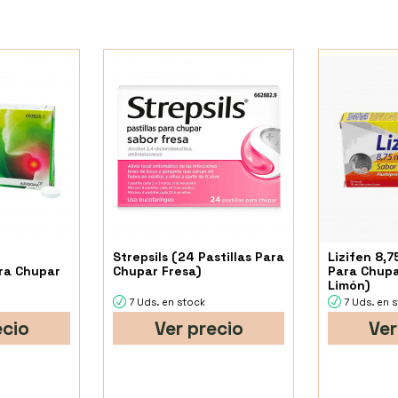
Strepsils (24 Pastillas Para
Lizifen 8,7
ra Chupar
Chupar Fresa)
Para Chupa
Limón)
7 Uds. en stock
7 Uds. en 
ecio
Ver precio
Ver