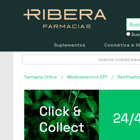
Busc
Suplementos
Cosmética e H
Usamos cookies para 
Farmacia Online
/
Medicamentos EFP
/
Resfriado