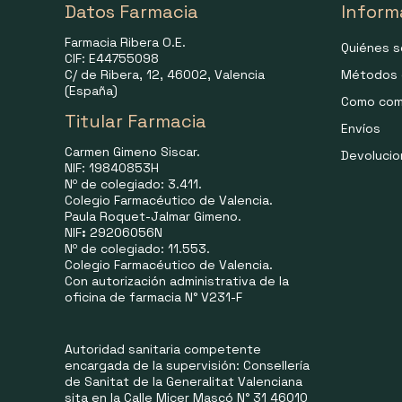
Datos Farmacia
Inform
Farmacia Ribera O.E.
Quiénes 
CIF: E44755098
C/ de Ribera, 12, 46002, Valencia
Métodos 
(España)
Como com
Titular Farmacia
Envíos
Carmen Gimeno Siscar.
Devoluci
NIF: 19840853H
Nº de colegiado: 3.411.
Colegio Farmacéutico de Valencia.
Paula Roquet-Jalmar Gimeno.
NIF
:
29206056N
Nº de colegiado: 11.553.
Colegio Farmacéutico de Valencia.
Con autorización administrativa de la
oficina de farmacia N° V231-F
Autoridad sanitaria competente
encargada de la supervisión: Consellería
de Sanitat de la Generalitat Valenciana
sita en la Calle Micer Mascó N° 31 46010