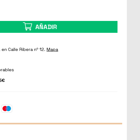
AÑADIR
a
en Calle Ribera nº 12.
Mapa
orables
5€