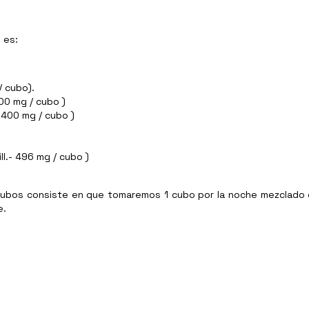
 es:
/ cubo).
00 mg / cubo )
 400 mg / cubo )
ll.- 496 mg / cubo )
2 Cubos consiste en que tomaremos 1 cubo por la noche mezclado
e.