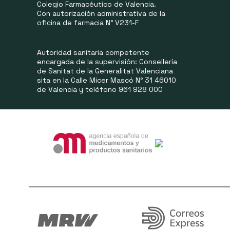
Colegio Farmacéutico de Valencia.
Con autorización administrativa de la
oficina de farmacia N° V231-F
Autoridad sanitaria competente
encargada de la supervisión: Consellería
de Sanitat de la Generalitat Valenciana
sita en la Calle Micer Mascó N° 31 46010
de Valencia y teléfono 961 928 000