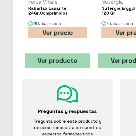
Forza Vitale
Nutergia
Rabarlax Laxante
Nutergia Ergycl
24Gr.Comprimidos
120 Gr
15 Uds. en stock
4 Uds. en stock
Ver precio
Ver pr
Ver producto
Ver pro
Preguntas y respuestas
Pregunta sobre este producto y
recibirás respuesta de nuestros
expertos farmaceuticos