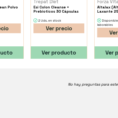
Trepat Diet
Forza Vit
ean Polvo
Esi Colon Cleanse +
Altalax (A
Prebioticos 30 Cápsulas
Laxante 2
2 Uds. en stock
Disponible
laborables
ecio
Ver precio
Ver
ducto
Ver producto
Ver 
No hay preguntas para est