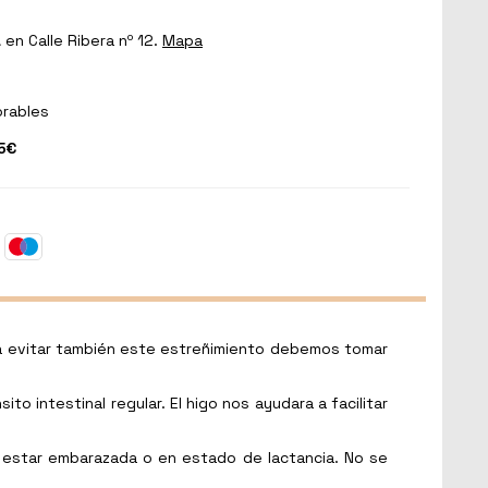
a
en Calle Ribera nº 12.
Mapa
orables
5€
ara evitar también este estreñimiento debemos tomar
ito intestinal regular. El higo nos ayudara a facilitar
 estar embarazada o en estado de lactancia. No se