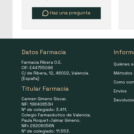
Haz una pregunta
Datos Farmacia
Inform
Farmacia Ribera O.E.
Quiénes 
CIF: E44755098
C/ de Ribera, 12, 46002, Valencia
Métodos 
(España)
Como com
Titular Farmacia
Envíos
Carmen Gimeno Siscar.
Devoluci
NIF: 19840853H
Nº de colegiado: 3.411.
Colegio Farmacéutico de Valencia.
Paula Roquet-Jalmar Gimeno.
NIF
:
29206056N
Nº de colegiado: 11.553.