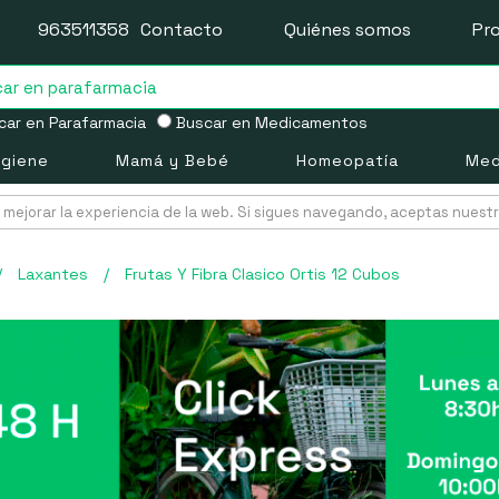
963511358
Contacto
Quiénes somos
Pr
ar en Parafarmacia
Buscar en Medicamentos
igiene
Mamá y Bebé
Homeopatía
Med
mejorar la experiencia de la web. Si sigues navegando, aceptas nuest
/
Laxantes
/
Frutas Y Fibra Clasico Ortis 12 Cubos