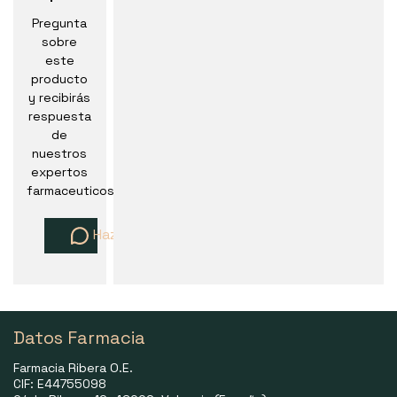
Pregunta
sobre
este
producto
y recibirás
respuesta
de
nuestros
expertos
farmaceuticos
Haz una pregunta
Datos Farmacia
Farmacia Ribera O.E.
CIF: E44755098