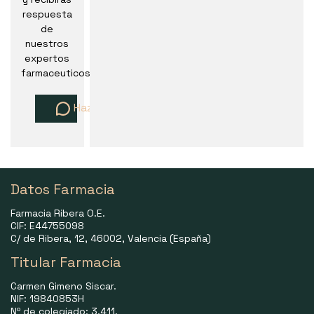
respuesta
de
nuestros
expertos
farmaceuticos
Haz una pregunta
Datos Farmacia
Farmacia Ribera O.E.
CIF: E44755098
C/ de Ribera, 12, 46002, Valencia (España)
Titular Farmacia
Carmen Gimeno Siscar.
NIF: 19840853H
Nº de colegiado: 3.411.