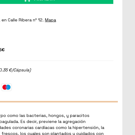
a
en Calle Ribera nº 12.
Mapa
5€
0.35 €/Cápsula)
rpo como las bacterias, hongos, y paracitos
agulada. Es decir, previene la agregación
ades coronarias cardíacas como la hipertensión, la
os frescos, los cuales son plantados y cuidados con