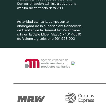
Con autorización administrativa de la
oficina de farmacia N° V231-F
Autoridad sanitaria competente
encargada de la supervisión: Consellería
de Sanitat de la Generalitat Valenciana
sita en la Calle Micer Mascó N° 31 46010
de Valencia y teléfono 961 928 000