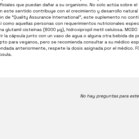
rtificiales que puedan dañar a su organismo. No solo actúa sobre el
 este sentido contribuye con el crecimiento y desarrollo natural 
ón de “Quality Assurance International”, este suplemento no con
 como aquellas personas con requerimientos nutricionales especia
ma glutamil cisteínas (8000 μg), hidroxipropil metil celulosa. MOD
rir la cápsula junto con un vaso de agua o alguna otra bebida de
to para veganos, pero se recomienda consultar a su médico espec
endada anteriormente, respete la dosis asignada por el médico. FO
psula.
No hay preguntas para est