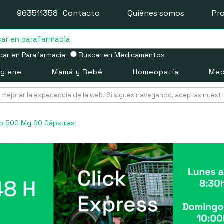
963511358
Contacto
Quiénes somos
Pr
ar en Parafarmacia
Buscar en Medicamentos
igiene
Mamá y Bebé
Homeopatía
Med
mejorar la experiencia de la web. Si sigues navegando, aceptas nuest
ado 500 Mg 90 Cápsulas