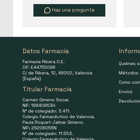
Haz una pregunta
Datos Farmacia
Inform
Farmacia Ribera O.E.
Quiénes 
CIF: E44755098
C/ de Ribera, 12, 46002, Valencia
Métodos 
(España)
Como com
Titular Farmacia
Envíos
Carmen Gimeno Siscar.
Devoluci
NIF: 19840853H
Nº de colegiado: 3.411.
Colegio Farmacéutico de Valencia.
Paula Roquet-Jalmar Gimeno.
NIF
:
29206056N
Nº de colegiado: 11.553.
Colegio Farmacéutico de Valencia.