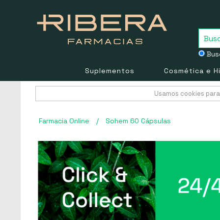
Busc
Suplementos
Cosmética e H
Usamos cookies para 
Farmacia Online
/
Sohem 60 Cápsulas