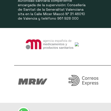
Autoridad sanitaria competente
encargada de la supervisión: Consellería
de Sanitat de la Generalitat Valenciana
sita en la Calle Micer Mascó N° 31 46010
de Valencia y teléfono 961 928 000