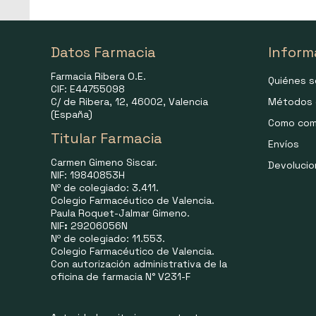
Datos Farmacia
Inform
Farmacia Ribera O.E.
Quiénes 
CIF: E44755098
C/ de Ribera, 12, 46002, Valencia
Métodos 
(España)
Como com
Titular Farmacia
Envíos
Carmen Gimeno Siscar.
Devoluci
NIF: 19840853H
Nº de colegiado: 3.411.
Colegio Farmacéutico de Valencia.
Paula Roquet-Jalmar Gimeno.
NIF
:
29206056N
Nº de colegiado: 11.553.
Colegio Farmacéutico de Valencia.
Con autorización administrativa de la
oficina de farmacia N° V231-F