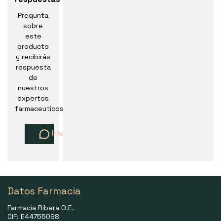
Pregunta
sobre
este
producto
y recibirás
respuesta
de
nuestros
expertos
farmaceuticos
Haz una pregunta
Datos Farmacia
Farmacia Ribera O.E.
CIF: E44755098