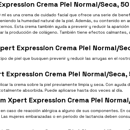
Expression Crema Piel Normal/Seca, 50
l es una crema de cuidado facial que ofrece una serie de beneficio
eniendo la humedad natural de la piel. Además, su contenido en an
rnos. Esta crema también ayuda a prevenir y reducir la aparición
ular la producción de colágeno. También tiene efectos calmantes, a
ert Expression Crema Piel Normal/Sec
po de piel que busquen prevenir y reducir las arrugas en el rostro
 Expression Crema Piel Normal/Seca, 
icar la crema sobre la piel previamente limpia y seca. Con ayuda
totalmente absorbida. Puede aplicarse hasta dos veces al día.
m Xpert Expression Crema Piel Normal
o en caso de reacción alérgica a alguno de sus componentes. En 
. Las mujeres embarazadas o en periodo de lactancia deben consul