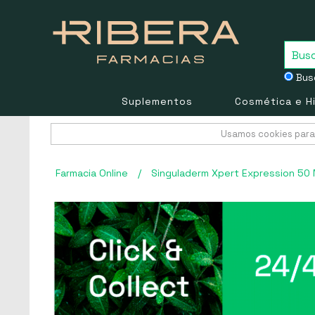
Busc
Suplementos
Cosmética e H
Usamos cookies para 
Farmacia Online
/
Singuladerm Xpert Expression 50 