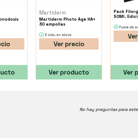
Pack Filorg
Martiderm
50Ml. Edic
onodosis
Martiderm Photo Age HA+
30 ampollas
Fuera de e
Ver
3 Uds. en stock
ecio
Ver precio
ducto
Ver producto
Ver 
No hay preguntas para est