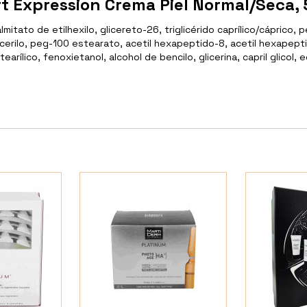
 Expression Crema Piel Normal/Seca, 
itato de etilhexilo, glicereto-26, triglicérido caprílico/cáprico, 
icerilo, peg-100 estearato, acetil hexapeptido-8, acetil hexapept
ílico, fenoxietanol, alcohol de bencilo, glicerina, capril glicol, 