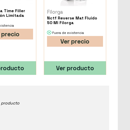
a Time Filler
Filorga
ión Limitada
Nctf Reverse Mat Fluido
50 Ml Filorga
xistencia
 precio
Fuera de existencia
Ver precio
producto
Ver producto
e producto