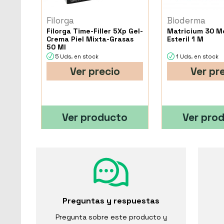
Filorga
Bioderma
Filorga Time-Filler 5Xp Gel-
Matricium 30 M
Crema Piel Mixta-Grasas
Esteril 1 M
50 Ml
5 Uds. en stock
1 Uds. en stock
Ver precio
Ver pr
Ver producto
Ver pro
Preguntas y respuestas
Pregunta sobre este producto y