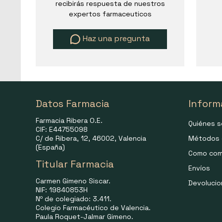
recibirás respuesta de nuestros
expertos farmaceuticos
Haz una pregunta
Datos Farmacia
Inform
Farmacia Ribera O.E.
Quiénes 
CIF: E44755098
C/ de Ribera, 12, 46002, Valencia
Métodos 
(España)
Como com
Titular Farmacia
Envíos
Carmen Gimeno Siscar.
Devoluci
NIF: 19840853H
Nº de colegiado: 3.411.
Colegio Farmacéutico de Valencia.
Paula Roquet-Jalmar Gimeno.