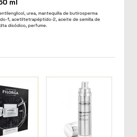
50 ml
pentilenglicol, urea, mantequilla de butirosperma
ido-1, acetiltetrapéptido-2, aceite de semilla de
edta disódico, perfume.