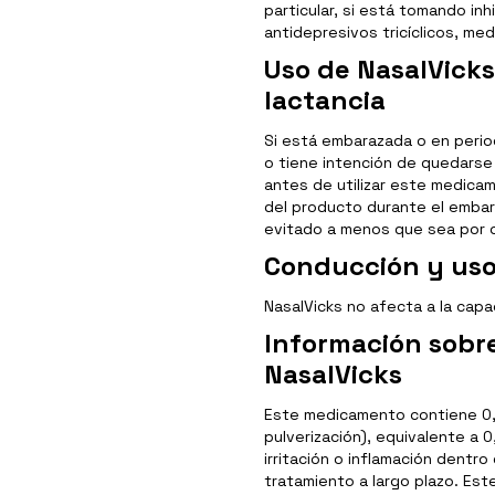
particular, si está tomando in
antidepresivos tricíclicos, m
Uso de NasalVicks
lactancia
Si está embarazada o en perio
o tiene intención de quedarse
antes de utilizar este medicam
del producto durante el embara
evitado a menos que sea por 
Conducción y us
NasalVicks no afecta a la capa
Información sobr
NasalVicks
Este medicamento contiene 0,0
pulverización), equivalente a 
irritación o inflamación dentr
tratamiento a largo plazo. Es