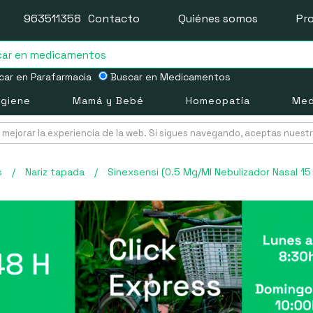
963511358
Contacto
Quiénes somos
Pr
ar en Parafarmacia
Buscar en Medicamentos
igiene
Mamá y Bebé
Homeopatía
Med
mejorar la experiencia de la web. Si sigues navegando, aceptas nuest
s
/
Nariz tapada
/
Sinexsensi (0.5 Mg/Ml Nebulizador Nasal 15