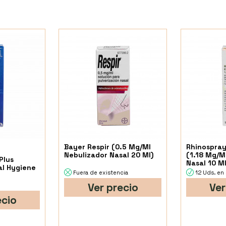
Bayer Respir (0.5 Mg/Ml
Rhinospray
Nebulizador Nasal 20 Ml)
(1.18 Mg/M
Plus
Nasal 10 Ml
al Hygiene
Fuera de existencia
12 Uds. en
Ver precio
Ver
ecio