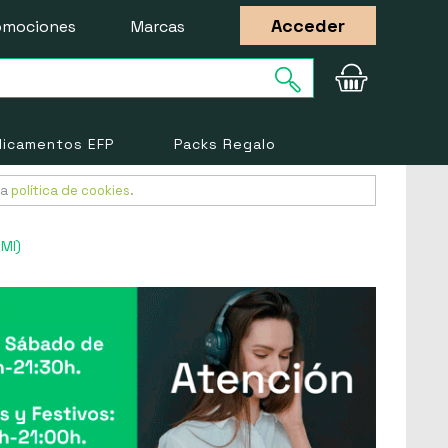
Acceder
omociones
Marcas
icamentos EFP
Packs Regalo
ra
política de cookies
.
 Ml)