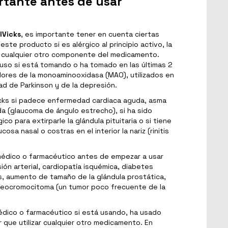
rtante antes de usar
lVicks
, es importante tener en cuenta ciertas
este producto si es alérgico al principio activo, la
 a cualquier otro componente del medicamento.
so si está tomando o ha tomado en las últimas 2
ores de la monoaminooxidasa (MAO), utilizados en
ad de Parkinson y de la depresión.
cks si padece enfermedad cardiaca aguda, asma
da (glaucoma de ángulo estrecho), si ha sido
co para extirparle la glándula pituitaria o si tiene
cosa nasal o costras en el interior la nariz (rinitis
médico o farmacéutico antes de empezar a usar
ión arterial, cardiopatía isquémica, diabetes
es, aumento de tamaño de la glándula prostática,
 feocromocitoma (un tumor poco frecuente de la
dico o farmacéutico si está usando, ha usado
 que utilizar cualquier otro medicamento. En