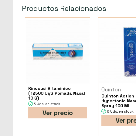
Productos Relacionados
Rinocusi Vitaminico
Quinton
(12500 Ui/G Pomada Nasal
Quinton Action 
10 G)
Hypertonic Nas
3 Uds. en stock
Spray 100 Ml
Ver precio
6 Uds. en stock
Ver pr