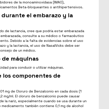
hibidores de la monoaminoxidasa (IMAO),
edicamentos Beta-bloqueantes o antihipertensivos.
 durante el embarazo y la
do de lactancia, cree que podría estar embarazada
 embarazada, consulte a su médico o farmacéutico
ento. Debido a la falta de evidencias sobre el uso
zo y la lactancia, el uso de NasalVicks debe ser
consejo de un médico.
o de máquinas
cidad para conducir o utilizar máquinas.
e los componentes de
1 mg de Cloruro de Benzalconio en cada dosis (1
0,2 mg/ml. El cloruro de benzalconio puede causar
o de la nariz, especialmente cuando se usa durante un
te medicamento también contiene 0,1 mg de alcohol