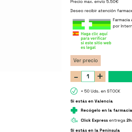
Precio max. envío 5.50€
Deseo recibir
atención farmac
Farmacia 
por Inter
Ver precio
-
+
+ 50 Uds. en STOCK
Si estás en Valencia
Recógelo en la farmaci
Click Express
entrega
2h
Si estás en la Península