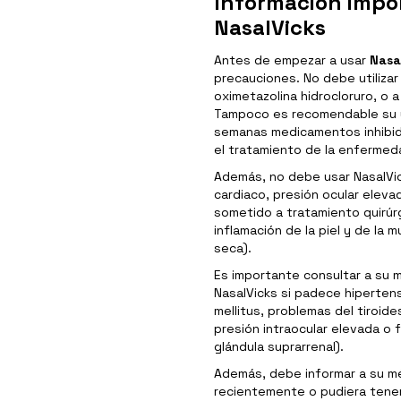
Información impo
NasalVicks
Antes de empezar a usar
Nasa
precauciones. No debe utilizar 
oximetazolina hidrocloruro, o
Tampoco es recomendable su u
semanas medicamentos inhibid
el tratamiento de la enfermed
Además, no debe usar NasalVi
cardiaco, presión ocular eleva
sometido a tratamiento quirúrgi
inflamación de la piel y de la mu
seca).
Es importante consultar a su 
NasalVicks si padece hipertens
mellitus, problemas del tiroid
presión intraocular elevada o
glándula suprarrenal).
Además, debe informar a su mé
recientemente o pudiera tener