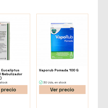
 Eucaliptus
Vaporub Pomada 100 G
l Nebulizador
)
 stock
30 Uds. en stock
 precio
Ver precio