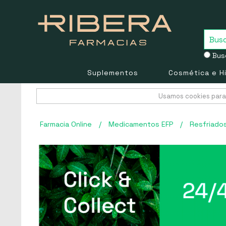
Busc
Suplementos
Cosmética e H
Usamos cookies para 
Farmacia Online
/
Medicamentos EFP
/
Resfriado