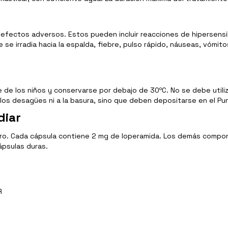
ectos adversos. Estos pueden incluir reacciones de hipersensibil
ue se irradia hacia la espalda, fiebre, pulso rápido, náuseas, vómi
ce de los niños y conservarse por debajo de 30ºC. No se debe uti
os desagües ni a la basura, sino que deben depositarse en el Pun
diar
loruro. Cada cápsula contiene 2 mg de loperamida. Los demás comp
ápsulas duras.
R