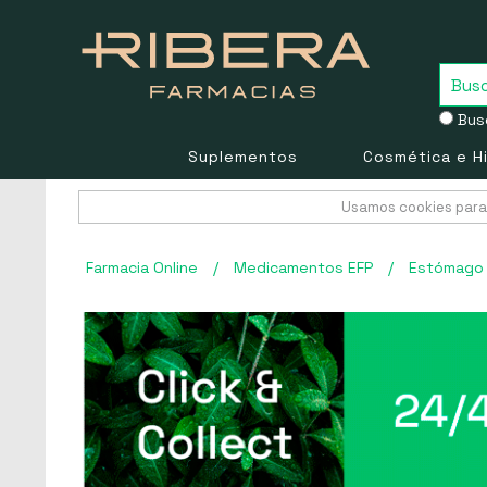
Busc
Suplementos
Cosmética e H
Usamos cookies para 
Farmacia Online
/
Medicamentos EFP
/
Estómago 