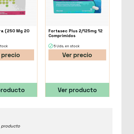
ra (250 Mg 20
Fortasec Plus 2/125mg 12
Comprimidos
stock
5 Uds. en stock
 precio
Ver precio
producto
Ver producto
e producto