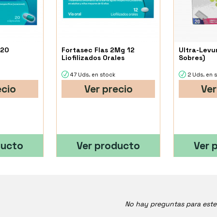
 20
Fortasec Flas 2Mg 12
Ultra-Levu
Liofilizados Orales
Sobres)
47 Uds. en stock
2 Uds. en 
ecio
Ver precio
Ver
ducto
Ver producto
Ver 
No hay preguntas para est