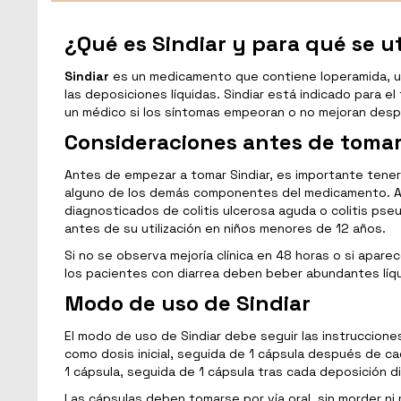
¿Qué es Sindiar y para qué se ut
Sindiar
es un medicamento que contiene loperamida, un 
las deposiciones líquidas. Sindiar está indicado para e
un médico si los síntomas empeoran o no mejoran desp
Consideraciones antes de tomar
Antes de empezar a tomar Sindiar, es importante tener 
alguno de los demás componentes del medicamento. Ade
diagnosticados de colitis ulcerosa aguda o colitis ps
antes de su utilización en niños menores de 12 años.
Si no se observa mejoría clínica en 48 horas o si apar
los pacientes con diarrea deben beber abundantes líqui
Modo de uso de Sindiar
El modo de uso de Sindiar debe seguir las instruccion
como dosis inicial, seguida de 1 cápsula después de cad
1 cápsula, seguida de 1 cápsula tras cada deposición di
Las cápsulas deben tomarse por vía oral, sin morder ni 