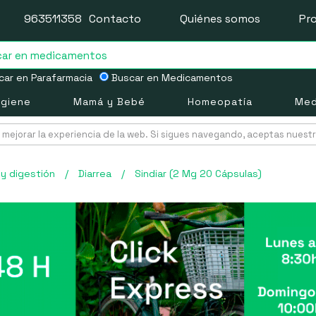
963511358
Contacto
Quiénes somos
Pr
ar en Parafarmacia
Buscar en Medicamentos
igiene
Mamá y Bebé
Homeopatía
Med
mejorar la experiencia de la web. Si sigues navegando, aceptas nuest
y digestión
/
Diarrea
/
Sindiar (2 Mg 20 Cápsulas)