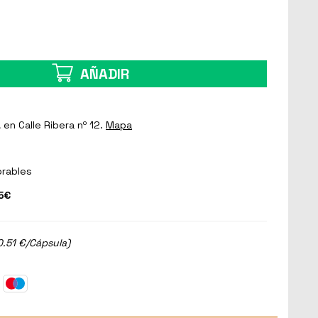
AÑADIR
a
en Calle Ribera nº 12.
Mapa
orables
5€
0.51 €/Cápsula)