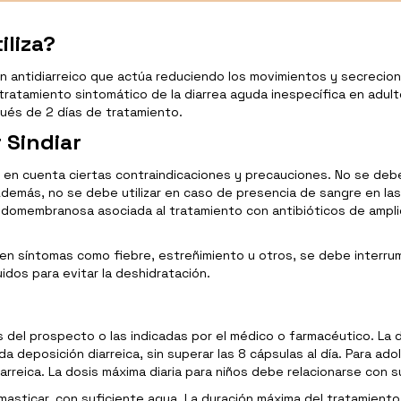
iliza?
antidiarreico que actúa reduciendo los movimientos y secrecione
l tratamiento sintomático de la diarrea aguda inespecífica en adu
ués de 2 días de tratamiento.
 Sindiar
en cuenta ciertas contraindicaciones y precauciones. No se debe t
más, no se debe utilizar en caso de presencia de sangre en las 
eudomembranosa asociada al tratamiento con antibióticos de ampli
ecen síntomas como fiebre, estreñimiento u otros, se debe interru
dos para evitar la deshidratación.
es del prospecto o las indicadas por el médico o farmacéutico. L
a deposición diarreica, sin superar las 8 cápsulas al día. Para ado
arreica. La dosis máxima diaria para niños debe relacionarse con s
masticar, con suficiente agua. La duración máxima del tratamiento