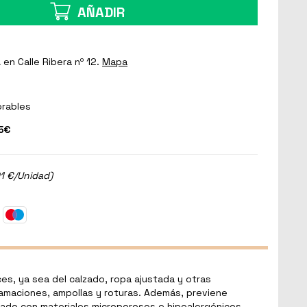
AÑADIR
a
en Calle Ribera nº 12.
Mapa
orables
5€
01 €/Unidad)
s, ya sea del calzado, ropa ajustada y otras
amaciones, ampollas y roturas. Además, previene
orado con materiales microporosos e hipoalergénicos