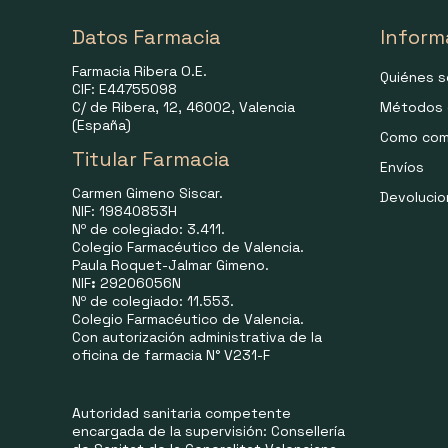
Datos Farmacia
Inform
Farmacia Ribera O.E.
Quiénes 
CIF: E44755098
C/ de Ribera, 12, 46002, Valencia
Métodos 
(España)
Como com
Titular Farmacia
Envíos
Carmen Gimeno Siscar.
Devoluci
NIF: 19840853H
Nº de colegiado: 3.411.
Colegio Farmacéutico de Valencia.
Paula Roquet-Jalmar Gimeno.
NIF
:
29206056N
Nº de colegiado: 11.553.
Colegio Farmacéutico de Valencia.
Con autorización administrativa de la
oficina de farmacia N° V231-F
Autoridad sanitaria competente
encargada de la supervisión: Consellería