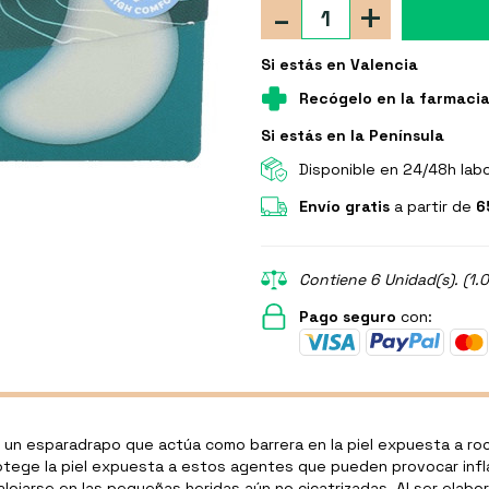
-
+
Si estás en Valencia
Recógelo en la farmaci
Si estás en la Península
Disponible en 24/48h lab
Envío gratis
a partir de
6
Contiene 6 Unidad(s). (1.
Pago seguro
con:
un esparadrapo que actúa como barrera en la piel expuesta a roce
otege la piel expuesta a estos agentes que pueden provocar infl
lojarse en las pequeñas heridas aún no cicatrizadas. Al ser elab