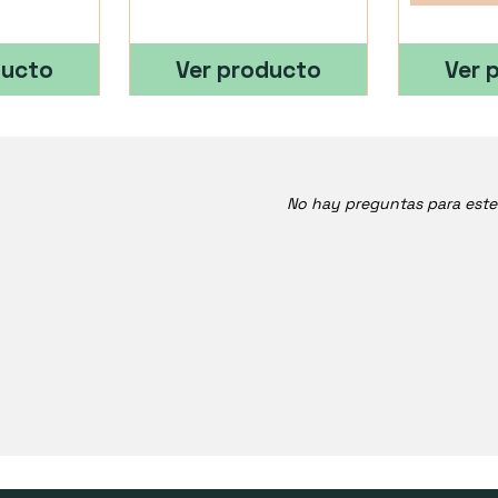
ducto
Ver producto
Ver 
No hay preguntas para est