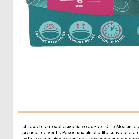
el apósito autoadhesivo Salvelox Foot Care Medium es 
prendas de vestir. Posee una almohadilla suave que pr
ante la exposición a agentes infecciosos que pueden a