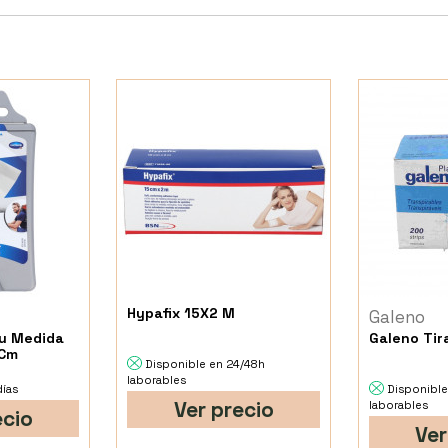
Hypafix 15X2 M
Galeno
Tu Medida
Galeno Tir
 Cm
Disponible en 24/48h
laborables
días
Disponible
Ver precio
laborables
ecio
Ver