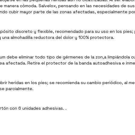
de manera cómoda. Salvelox, pensando en las necesidades de sus 
do cubir mayor parte de las zonas afectadas, especialmente por 
ósito discreto y flexible, recomendado para su uso en los pies;
una almohadilla reductora del dolor y 100% protectora.
um debe eliminar todo tipo de gérmenes de la zon,a limpiándola c
ea afectada. Retire el protector de la banda autoadhesiva e inm
rir heridas en los pies; se recomienda su cambio periódico, al me
rse parcialmente.
tón con 6 unidades adhesivas. .