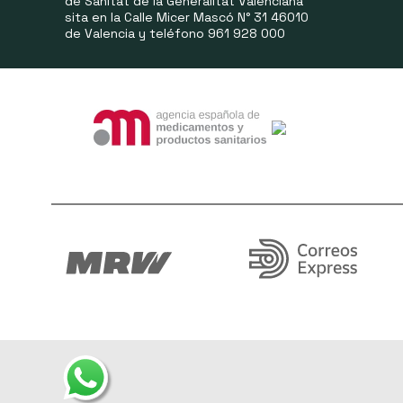
de Sanitat de la Generalitat Valenciana
sita en la Calle Micer Mascó N° 31 46010
de Valencia y teléfono 961 928 000