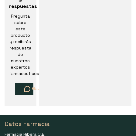
respuestas
Pregunta
sobre
este
producto
y recibirás
respuesta
de
nuestros
expertos
farmaceuticos
Haz una pregunta
Datos Farmacia
Farmacia Ribera O.E.