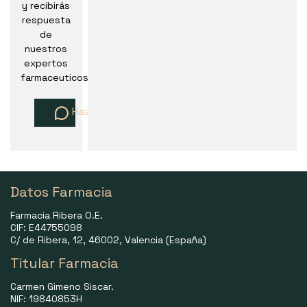
y recibirás
respuesta
de
nuestros
expertos
farmaceuticos
Haz una pregunta
Datos Farmacia
Farmacia Ribera O.E.
CIF: E44755098
C/ de Ribera, 12, 46002, Valencia (España)
Titular Farmacia
Carmen Gimeno Siscar.
NIF: 19840853H