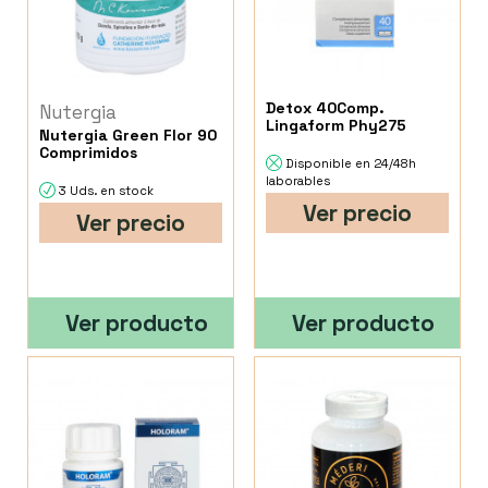
Detox 40Comp.
Nutergia
Lingaform Phy275
Nutergia Green Flor 90
Comprimidos
Disponible en 24/48h
laborables
3 Uds. en stock
Ver precio
Ver precio
Ver producto
Ver producto