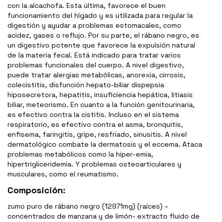
con la alcachofa. Esta última, favorece el buen
funcionamiento del hígado y es utilizada para regular la
digestión y ayudar a problemas estomacales, como
acidez, gases o reflujo. Por su parte, el rábano negro, es
un digestivo potente que favorece la expulsión natural
de la materia fecal. Está indicado para tratar varios
problemas funcionales del cuerpo. A nivel digestivo,
puede tratar alergias metabólicas, anorexia, cirrosis,
colecistitis, disfunción hepato-biliar dispepsia
hiposecretora, hepatitis, insuficiencia hepática, litiasis
biliar, meteorismo. En cuanto a la función genitourinaria,
es efectivo contra la cistitis. Incluso en el sistema
respiratorio, es efectivo contra el asma, bronquitis,
enfisema, faringitis, gripe, resfriado, sinusitis. A nivel
dermatológico combate la dermatosis y el eccema. Ataca
problemas metabólicos como la hiper-emia,
hipertrigliceridemia. Y problemas osteoarticulares y
musculares, como el reumatismo.
Composición:
zumo puro de rábano negro (12971mg) (raíces) –
concentrados de manzana y de limón- extracto fluido de