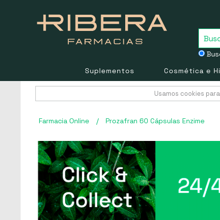
Busc
Suplementos
Cosmética e H
Usamos cookies para 
Farmacia Online
/
Prozafran 60 Cápsulas Enzime