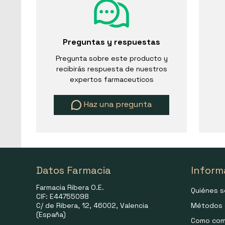
Preguntas y respuestas
Pregunta sobre este producto y
recibirás respuesta de nuestros
expertos farmaceuticos
Haz una pregunta
Datos Farmacia
Inform
Farmacia Ribera O.E.
Quiénes 
CIF: E44755098
C/ de Ribera, 12, 46002, Valencia
Métodos 
(España)
Como com