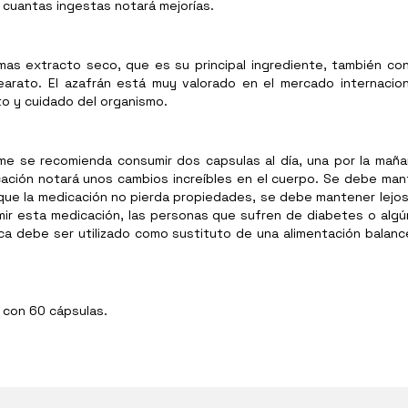
cuantas ingestas notará mejorías.
as extracto seco, que es su principal ingrediente, también cont
tearato. El azafrán está muy valorado en el mercado internacio
o y cuidado del organismo.
e se recomienda consumir dos capsulas al día, una por la maña
ción notará unos cambios increíbles en el cuerpo. Se debe man
 que la medicación no pierda propiedades, se debe mantener lejos
ir esta medicación, las personas que sufren de diabetes o algú
ca debe ser utilizado como sustituto de una alimentación balanc
 con 60 cápsulas.