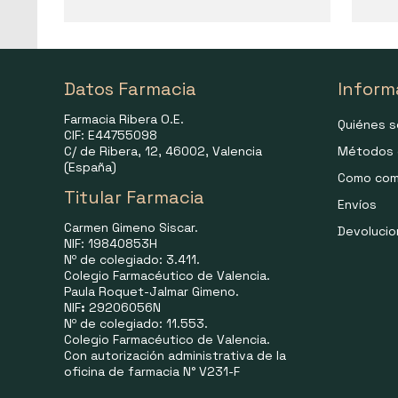
Datos Farmacia
Inform
Farmacia Ribera O.E.
Quiénes 
CIF: E44755098
C/ de Ribera, 12, 46002, Valencia
Métodos 
(España)
Como com
Titular Farmacia
Envíos
Carmen Gimeno Siscar.
Devoluci
NIF: 19840853H
Nº de colegiado: 3.411.
Colegio Farmacéutico de Valencia.
Paula Roquet-Jalmar Gimeno.
NIF
:
29206056N
Nº de colegiado: 11.553.
Colegio Farmacéutico de Valencia.
Con autorización administrativa de la
oficina de farmacia N° V231-F