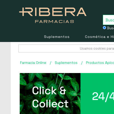
Busc
Suplementos
Cosmética e H
Usamos cookies para 
Farmacia Online
/
Suplementos
/
Productos Apíco