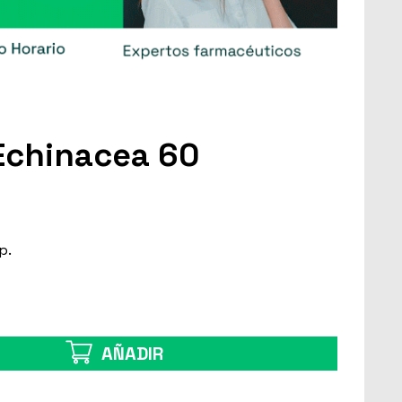
Echinacea 60
p.
AÑADIR