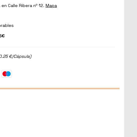
a
en Calle Ribera nº 12.
Mapa
orables
5€
0.25 €/Cápsula)