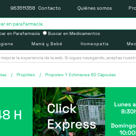
963511358
Contacto
Quiénes somos
Pr
ar en Parafarmacia
Buscar en Medicamentos
igiene
Mamá y Bebé
Homeopatía
Med
mejorar la experiencia de la web. Si sigues navegando, aceptas nuest
las
/
Propóleo
/
Propoleo Y Echinacea 60 Cápsulas