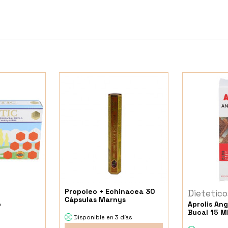
Propoleo + Echinacea 30
Dietetico
Cápsulas Marnys
p
Aprolis An
Bucal 15 Ml
Disponible en 3 días