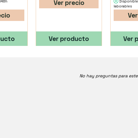
Ver precio
4/48h
Disponible
laborables
ecio
Ver
ducto
Ver producto
Ver 
No hay preguntas para est