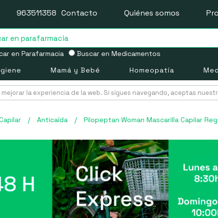
963511358
Contacto
Quiénes somos
Pr
ar en Parafarmacia
Buscar en Medicamentos
igiene
Mamá y Bebé
Homeopatía
Med
mejorar la experiencia de la web. Si sigues navegando, aceptas nuest
Capilar
/
Anticaída
/
Pilopeptan Woman Mascarilla Capilar Re