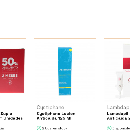
Cystiphane
Lambdapi
 Duplo
Cystiphane Locion
Lambdapil 
2º Unidades
Anticaida 125 Ml
Anticaida
cia
2 Uds. en stock
Disponible