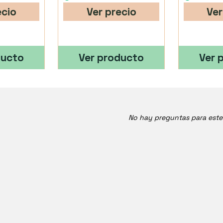
ecio
Ver precio
Ver
ducto
Ver producto
Ver 
No hay preguntas para est