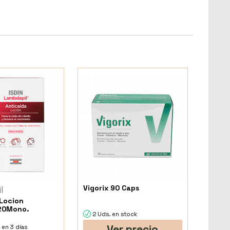
Vigorix 90 Caps
l
Locion
 20Mono.
2 Uds. en stock
Ver precio
 en 3 días