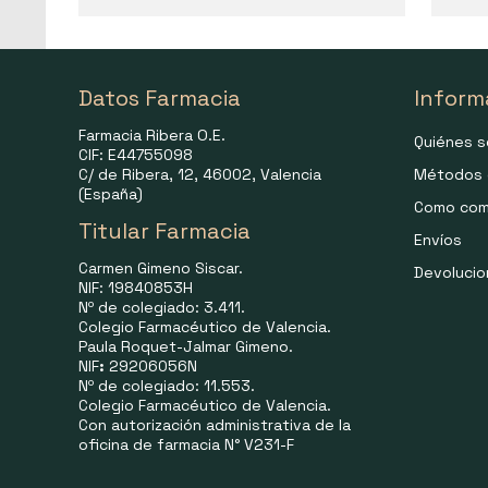
Datos Farmacia
Inform
Farmacia Ribera O.E.
Quiénes 
CIF: E44755098
C/ de Ribera, 12, 46002, Valencia
Métodos 
(España)
Como com
Titular Farmacia
Envíos
Carmen Gimeno Siscar.
Devoluci
NIF: 19840853H
Nº de colegiado: 3.411.
Colegio Farmacéutico de Valencia.
Paula Roquet-Jalmar Gimeno.
NIF
:
29206056N
Nº de colegiado: 11.553.
Colegio Farmacéutico de Valencia.
Con autorización administrativa de la
oficina de farmacia N° V231-F