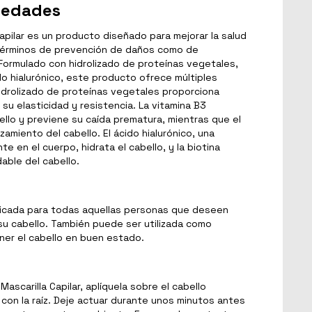
piedades
pilar es un producto diseñado para mejorar la salud
 términos de prevención de daños como de
 Formulado con hidrolizado de proteínas vegetales,
ido hialurónico, este producto ofrece múltiples
 hidrolizado de proteínas vegetales proporciona
su elasticidad y resistencia. La vitamina B3
ello y previene su caída prematura, mientras que el
zamiento del cabello. El ácido hialurónico, una
 en el cuerpo, hidrata el cabello, y la biotina
able del cabello.
indicada para todas aquellas personas que deseen
e su cabello. También puede ser utilizada como
er el cabello en buen estado.
Mascarilla Capilar, aplíquela sobre el cabello
con la raíz. Deje actuar durante unos minutos antes