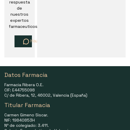
respuesta
de
nuestros
expertos
farmaceuticos
Haz una pregunta
Datos Farmacia
Farmacia Ribera O.E.
CIF: E44755098
C/ de Ribera, 12, 46002, Valencia (España)
Titular Farmacia
Carmen Gimeno Siscar.
NIF: 19840853H
Nº de colegiado: 3.411.