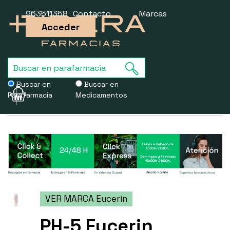
963511358
Contacto
Marcas
Acceder
Buscar en
Buscar en
Parafarmacia
Medicamentos
Usamos cookies para mejorar la experiencia de la web. Si sigues
navegando, aceptas nuestra
política de cookies
.
VER MARCA Eucerin
PH-5 Eucerin