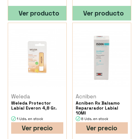
Ver producto
Ver producto
Weleda
Acniben
Weleda Protector
Acniben Rx Balsamo
Labial Everon 4,8 Gr.
Repararador Labial
10Ml
1 Uds. en stock
8 Uds. en stock
Ver precio
Ver precio