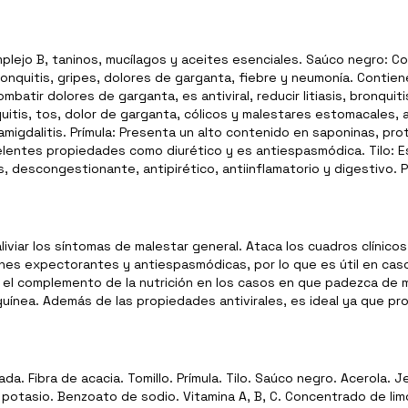
lejo B, taninos, mucílagos y aceites esenciales. Saúco negro: Co
bronquitis, gripes, dolores de garganta, fiebre y neumonía. Contie
batir dolores de garganta, es antiviral, reducir litiasis, bronquiti
onquitis, tos, dolor de garganta, cólicos y malestares estomacales, ar
migdalitis. Prímula: Presenta un alto contenido en saponinas, pro
celentes propiedades como diurético y es antiespasmódica. Tilo: E
 descongestionante, antipirético, antiinflamatorio y digestivo. P
liviar los síntomas de malestar general. Ataca los cuadros clínico
nes expectorantes y antiespasmódicas, por lo que es útil en cas
ra el complemento de la nutrición en los casos en que padezca de 
nguínea. Además de las propiedades antivirales, es ideal ya que p
. Fibra de acacia. Tomillo. Prímula. Tilo. Saúco negro. Acerola. Je
 potasio. Benzoato de sodio. Vitamina A, B, C. Concentrado de lim