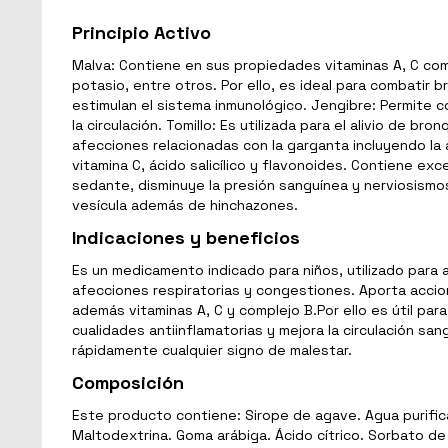
Principio Activo
Malva: Contiene en sus propiedades vitaminas A, C comp
potasio, entre otros. Por ello, es ideal para combatir 
estimulan el sistema inmunológico. Jengibre: Permite com
la circulación. Tomillo: Es utilizada para el alivio de br
afecciones relacionadas con la garganta incluyendo la a
vitamina C, ácido salicílico y flavonoides. Contiene ex
sedante, disminuye la presión sanguínea y nerviosismos,
vesícula además de hinchazones.
Indicaciones y beneficios
Es un medicamento indicado para niños, utilizado para a
afecciones respiratorias y congestiones. Aporta accio
además vitaminas A, C y complejo B.Por ello es útil pa
cualidades antiinflamatorias y mejora la circulación sa
rápidamente cualquier signo de malestar.
Composición
Este producto contiene: Sirope de agave. Agua purificada
Maltodextrina. Goma arábiga. Ácido cítrico. Sorbato de