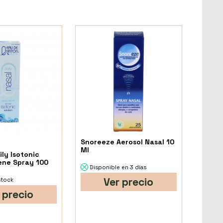
Snoreeze Aerosol Nasal 10
Ml
ly Isotonic
ene Spray 100
Disponible en 3 días
Ver precio
stock
 precio