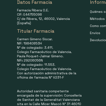
Datos Farmacia
Inform
Farmacia Ribera O.E.
Quiénes 
CIF: E44755098
C/ de Ribera, 12, 46002, Valencia
Métodos 
(España)
Como com
Titular Farmacia
Envíos
Carmen Gimeno Siscar.
Devoluci
NIF: 19840853H
Nº de colegiado: 3.411.
Colegio Farmacéutico de Valencia.
Paula Roquet-Jalmar Gimeno.
NIF
:
29206056N
Nº de colegiado: 11.553.
Colegio Farmacéutico de Valencia.
Con autorización administrativa de la
oficina de farmacia N° V231-F
Autoridad sanitaria competente
encargada de la supervisión: Consellería
de Sanitat de la Generalitat Valenciana
sita en la Calle Micer Mascó N° 31 46010