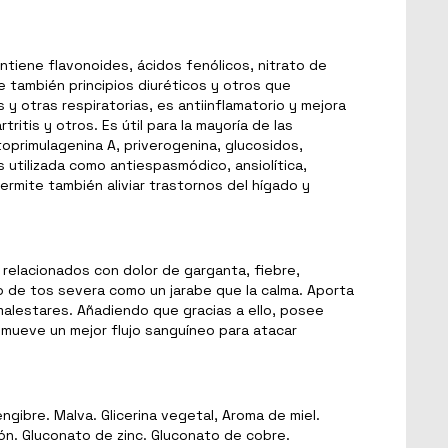
ntiene flavonoides, ácidos fenólicos, nitrato de
ne también principios diuréticos y otros que
s y otras respiratorias, es antiinflamatorio y mejora
tritis y otros. Es útil para la mayoría de las
toprimulagenina A, priverogenina, glucosidos,
s utilizada como antiespasmódico, ansiolítica,
ermite también aliviar trastornos del hígado y
s relacionados con dolor de garganta, fiebre,
o de tos severa como un jarabe que la calma. Aporta
malestares. Añadiendo que gracias a ello, posee
romueve un mejor flujo sanguíneo para atacar
ngibre. Malva. Glicerina vegetal, Aroma de miel.
ón. Gluconato de zinc. Gluconato de cobre.