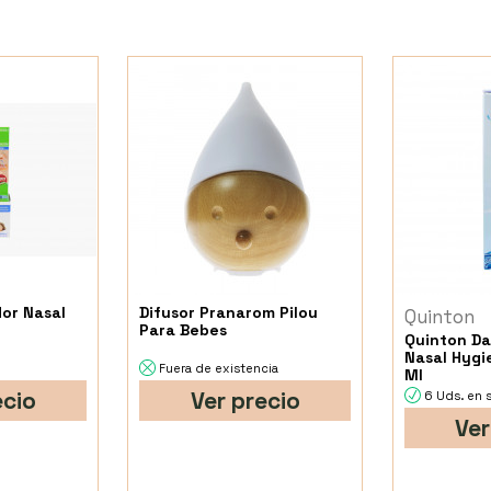
dor Nasal
Difusor Pranarom Pilou
Quinton
Para Bebes
Quinton Dai
Nasal Hygi
Fuera de existencia
Ml
ecio
Ver precio
6 Uds. en 
Ver