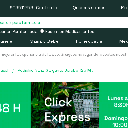
963511358
Contacto
Quiénes somos
Pr
ar en Parafarmacia
Buscar en Medicamentos
igiene
Mamá y Bebé
Homeopatía
Med
mejorar la experiencia de la web. Si sigues navegando, aceptas nuest
Nasal
/
Pediakid Nariz-Garganta Jarabe 125 Ml.