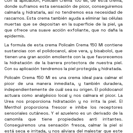
Con la aplicación, Policalm Crema 150 Ml, de esta crema,
donde suframos esta sensación de picor, conseguiremos
calmarla y hidratarla, así no tendremos esa necesidad de
rascarnos. Esta crema también ayuda a eliminar las células
muertas que se depositan en la superficie de la piel, ya
que ofrece una suave acción exfoliante, que no daña la
epidermis.
La formula de esta crema Policalm Crema 150 Ml contiene
sustancias con el polidocanol, aloe vera, y bisabolol, que
tienen una gran acción emoliente con la que favorecemos
la hidratación de la barrera protectora de nuestra piel.
Con su aplicación tendremos la piel protegida y hidratada.
Policalm Crema 150 Ml es una crema ideal para calmar el
picor de una manera inmediata, y también duradera,
independientemente de cuál sea su origen. El polidocanol
actuara como analgésico local y nos calmara el picor. La
Urea nos proporciona hidratación y no irrita la piel. El
Menthol proporciona frescor e inhibe los receptores
sensoriales cutáneos. Y el azueleno es un derivado de la
camomila que tiene propiedades anti irritantes.
Conseguiremos una sensación fresca, calmar la piel si
está seca e irritada, y nos aliviara del malestar que este