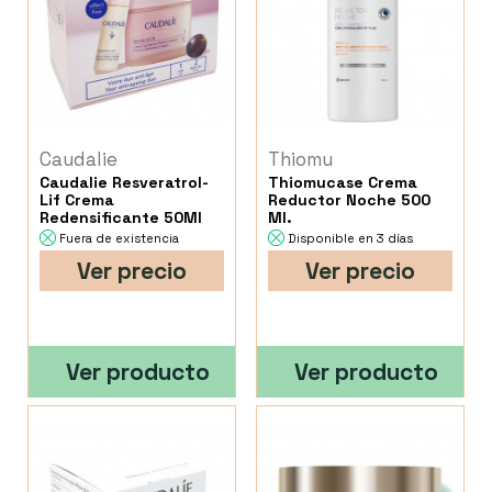
Caudalie
Thiomu
Caudalie Resveratrol-
Thiomucase Crema
Lif Crema
Reductor Noche 500
Redensificante 50Ml
Ml.
Fuera de existencia
Disponible en 3 días
Ver precio
Ver precio
Ver producto
Ver producto