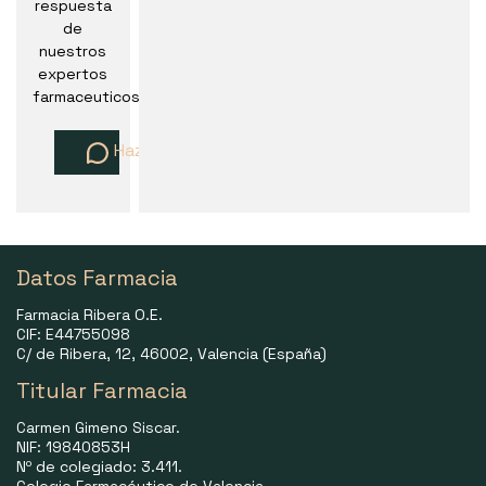
respuesta
de
nuestros
expertos
farmaceuticos
Haz una pregunta
Datos Farmacia
Farmacia Ribera O.E.
CIF: E44755098
C/ de Ribera, 12, 46002, Valencia (España)
Titular Farmacia
Carmen Gimeno Siscar.
NIF: 19840853H
Nº de colegiado: 3.411.
Colegio Farmacéutico de Valencia.