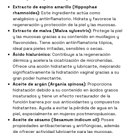
Extracto de espino amarillo (Hippophae
rhamnoides)
: Este ingrediente actúa como
analgésico y antiinflamatorio. Hidrata y favorece la
regeneración y protección de la piel y las mucosas.
Extracto de malva (Malva sylvestris)
: Protege la piel
y las mucosas gracias a su contenido en mucílagos y
flavonoides. Tiene acción antiinflamatoria tópica,
ideal para pieles irritadas, sensibles o secas.
Ácido hialurónico
: Contribuye a la regeneración
dérmica y acelera la cicatrización de microheridas.
Ofrece una acción hidratante y lubricante, mejorando
significativamente la hidratación vaginal gracias a su
gran poder humectante.
Aceite de argán (Argania spinosa)
: Proporciona
hidratación debido a su contenido en ácidos grasos
insaturados y tiene un efecto restaurador de la
función barrera por sus antioxidantes y compuestos
hidratantes. Ayuda a evitar la pérdida de agua en la
piel, especialmente en mujeres postmenopáusicas.
Aceite de sésamo (Sesamum indicum oil)
: Posee
propiedades antibacterianas y antifúngicas, además
de ofrecer actividad lubricante para las mucosas.