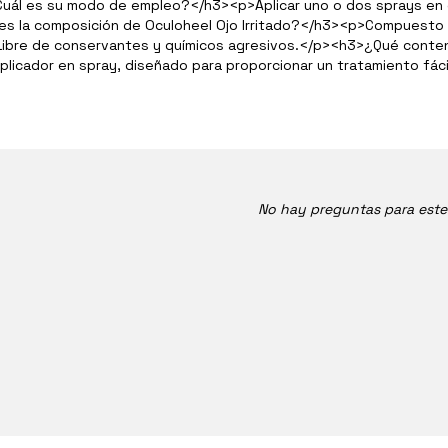
Cuál es su modo de empleo?
</
h3
>
<
p
>
Aplicar uno o dos sprays en 
es la composición de Oculoheel Ojo Irritado?
</
h3
>
<
p
>
Compuesto p
 Libre de conservantes y químicos agresivos.
</
p
>
<
h3
>
¿Qué conten
plicador en spray, diseñado para proporcionar un tratamiento fác
No hay preguntas para est