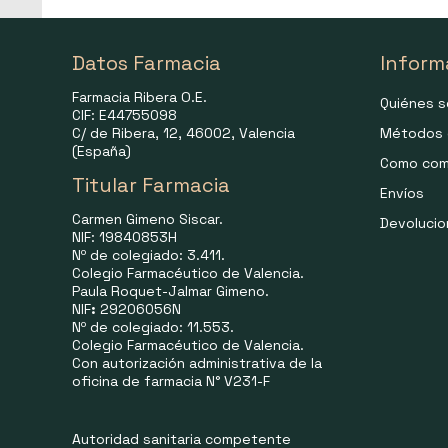
Datos Farmacia
Inform
Farmacia Ribera O.E.
Quiénes 
CIF: E44755098
C/ de Ribera, 12, 46002, Valencia
Métodos 
(España)
Como com
Titular Farmacia
Envíos
Carmen Gimeno Siscar.
Devoluci
NIF: 19840853H
Nº de colegiado: 3.411.
Colegio Farmacéutico de Valencia.
Paula Roquet-Jalmar Gimeno.
NIF
:
29206056N
Nº de colegiado: 11.553.
Colegio Farmacéutico de Valencia.
Con autorización administrativa de la
oficina de farmacia N° V231-F
Autoridad sanitaria competente