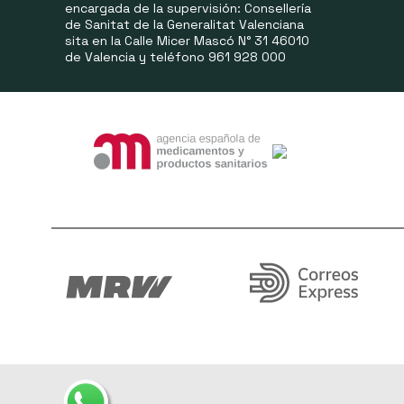
encargada de la supervisión: Consellería
de Sanitat de la Generalitat Valenciana
sita en la Calle Micer Mascó N° 31 46010
de Valencia y teléfono 961 928 000