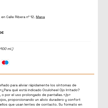
a
en Calle Ribera nº 12.
Mapa
5€
/100 ml.)
señado para aliviar rápidamente los síntomas de
>
¿Para qué está indicado Oculoheel Ojo Irritado?
, o por el uso prolongado de pantallas.
</
p
>
ojos, proporcionando un alivio duradero y confort
ellos que usan lentes de contacto. Su formato en