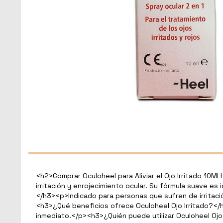
<
h2
>
Comprar Oculoheel para Aliviar el Ojo Irritado 10Ml 
irritación y enrojecimiento ocular. Su fórmula suave es
</
h3
>
<
p
>
Indicado para personas que sufren de irritaci
<
h3
>
¿Qué beneficios ofrece Oculoheel Ojo Irritado?
</
inmediato.
</
p
>
<
h3
>
¿Quién puede utilizar Oculoheel Ojo