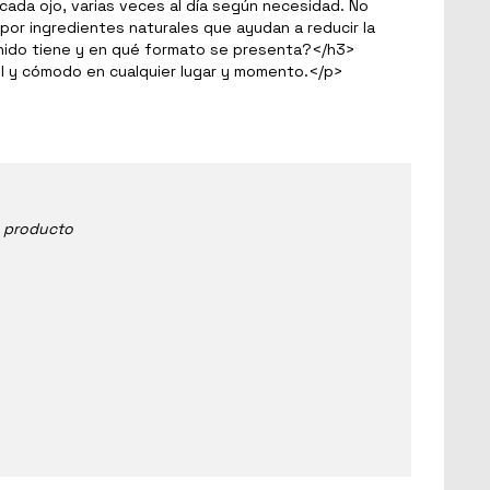
cada ojo, varias veces al día según necesidad. No
or ingredientes naturales que ayudan a reducir la
ido tiene y en qué formato se presenta?
</
h3
>
il y cómodo en cualquier lugar y momento.
</
p
>
e producto