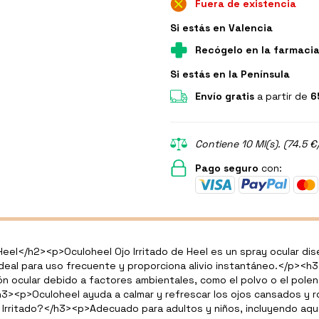
Fuera de existencia
Si estás en Valencia
Recógelo en la farmaci
Si estás en la Península
Envío gratis
a partir de
6
Contiene 10 Ml(s). (74.5 €
Pago seguro
con:
Heel
</
h2
>
<
p
>
Oculoheel Ojo Irritado de Heel es un spray ocular di
 ideal para uso frecuente y proporciona alivio instantáneo.
</
p
>
<
h3
ón ocular debido a factores ambientales, como el polvo o el polen
h3
>
<
p
>
Oculoheel ayuda a calmar y refrescar los ojos cansados y r
 Irritado?
</
h3
>
<
p
>
Adecuado para adultos y niños, incluyendo aqu