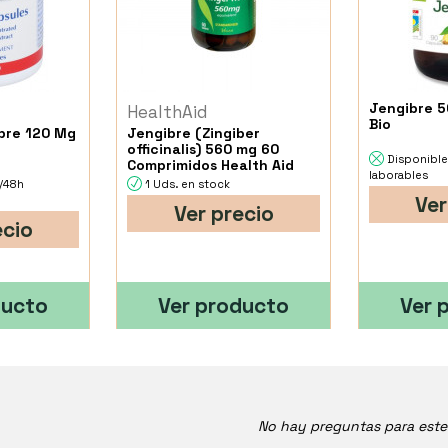
Jengibre 5
HealthAid
Bio
bre 120 Mg
Jengibre (Zingiber
officinalis) 560 mg 60
Disponible
Comprimidos Health Aid
laborables
4/48h
1 Uds. en stock
Ver
Ver precio
ecio
ducto
Ver producto
Ver 
No hay preguntas para est