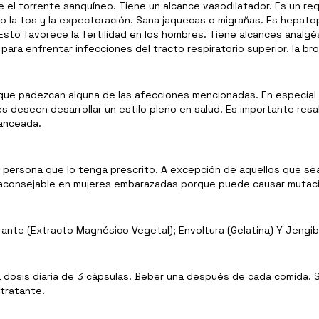
 el torrente sanguíneo. Tiene un alcance vasodilatador. Es un r
o la tos y la expectoración. Sana jaquecas o migrañas. Es hepatop
Esto favorece la fertilidad en los hombres. Tiene alcances analgés
o para enfrentar infecciones del tracto respiratorio superior, la bro
ue padezcan alguna de las afecciones mencionadas. En especial
es deseen desarrollar un estilo pleno en salud. Es importante res
lanceada.
persona que lo tenga prescrito. A excepción de aquellos que se
s aconsejable en mujeres embarazadas porque puede causar mutac
rante (Extracto Magnésico Vegetal); Envoltura (Gelatina) Y Jengi
 dosis diaria de 3 cápsulas. Beber una después de cada comida. S
 tratante.