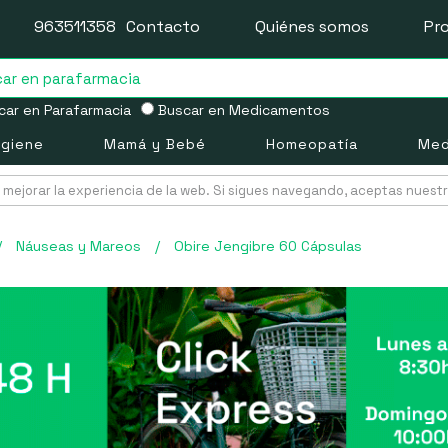
963511358
Contacto
Quiénes somos
Pr
ar en Parafarmacia
Buscar en Medicamentos
igiene
Mamá y Bebé
Homeopatía
Med
mejorar la experiencia de la web. Si sigues navegando, aceptas nuest
/
Náuseas y Mareos
/
Obire Jengibre 60 Cápsulas