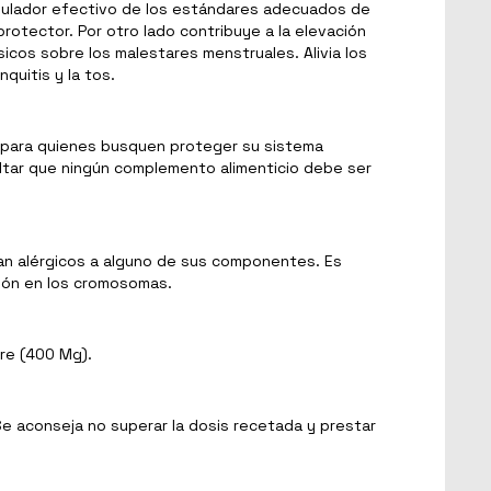
egulador efectivo de los estándares adecuados de
rotector. Por otro lado contribuye a la elevación
icos sobre los malestares menstruales. Alivia los
nquitis y la tos.
 para quienes busquen proteger su sistema
altar que ningún complemento alimenticio debe ser
an alérgicos a alguno de sus componentes. Es
ión en los cromosomas.
bre (400 Mg).
e aconseja no superar la dosis recetada y prestar