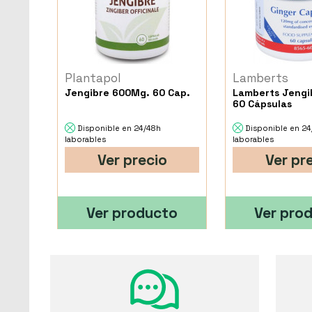
Plantapol
Lamberts
Jengibre 600Mg. 60 Cap.
Lamberts Jengi
60 Cápsulas
Disponible en 24/48h
Disponible en 2
laborables
laborables
Ver precio
Ver pr
Ver producto
Ver pro