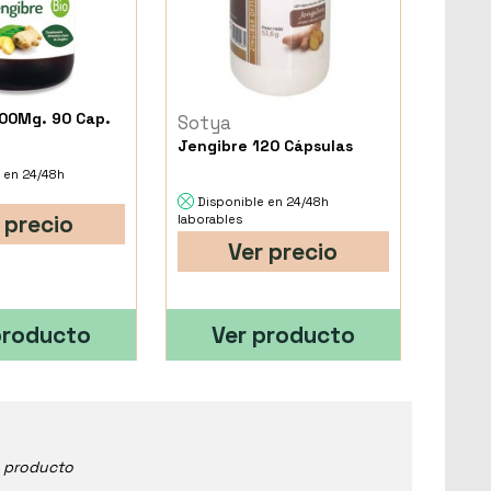
00Mg. 90 Cap.
Sotya
Jengibre 120 Cápsulas
 en 24/48h
Disponible en 24/48h
 precio
laborables
Ver precio
producto
Ver producto
e producto