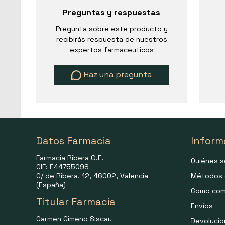
Preguntas y respuestas
Pregunta sobre este producto y
recibirás respuesta de nuestros
expertos farmaceuticos
Haz una pregunta
Datos Farmacia
Inform
Farmacia Ribera O.E.
Quiénes 
CIF: E44755098
C/ de Ribera, 12, 46002, Valencia
Métodos 
(España)
Como com
Titular Farmacia
Envíos
Carmen Gimeno Siscar.
Devoluci