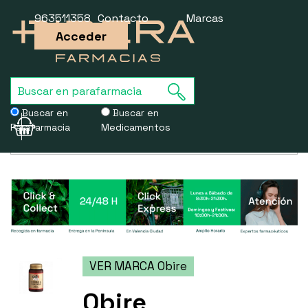
963511358
Contacto
Marcas
Acceder
Buscar en
Buscar en
Parafarmacia
Medicamentos
Usamos cookies para mejorar la experiencia de la web. Si sigues
navegando, aceptas nuestra
política de cookies
.
VER MARCA Obire
Obire