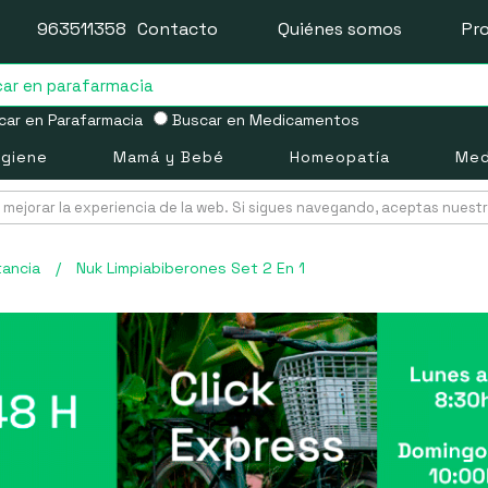
963511358
Contacto
Quiénes somos
Pr
ar en Parafarmacia
Buscar en Medicamentos
igiene
Mamá y Bebé
Homeopatía
Med
mejorar la experiencia de la web. Si sigues navegando, aceptas nuest
tancia
/
Nuk Limpiabiberones Set 2 En 1