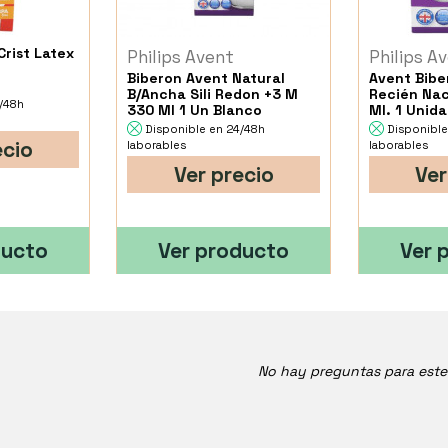
Crist Latex
Philips Avent
Philips A
Biberon Avent Natural
Avent Bibe
B/Ancha Sili Redon +3 M
Recién Nac
4/48h
330 Ml 1 Un Blanco
Ml. 1 Unid
Disponible en 24/48h
Disponible
ecio
laborables
laborables
Ver precio
Ver
ducto
Ver producto
Ver 
No hay preguntas para est