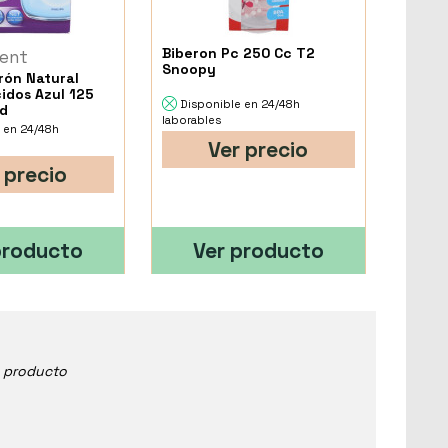
Biberon Pc 250 Cc T2
vent
Snoopy
rón Natural
idos Azul 125
Disponible en 24/48h
ad
laborables
 en 24/48h
Ver precio
 precio
producto
Ver producto
e producto