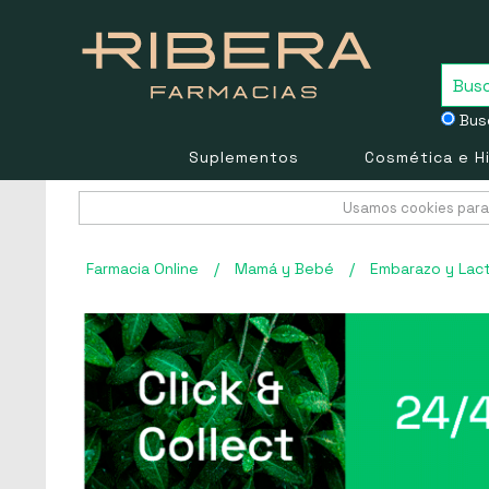
Busc
Suplementos
Cosmética e H
Usamos cookies para 
Farmacia Online
/
Mamá y Bebé
/
Embarazo y Lac