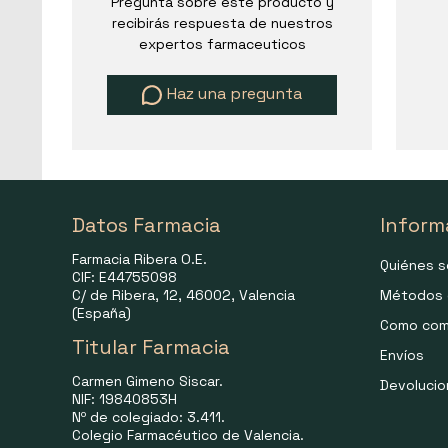
Pregunta sobre este producto y
recibirás respuesta de nuestros
expertos farmaceuticos
Haz una pregunta
Datos Farmacia
Inform
Farmacia Ribera O.E.
Quiénes 
CIF: E44755098
C/ de Ribera, 12, 46002, Valencia
Métodos 
(España)
Como com
Titular Farmacia
Envíos
Carmen Gimeno Siscar.
Devoluci
NIF: 19840853H
Nº de colegiado: 3.411.
Colegio Farmacéutico de Valencia.