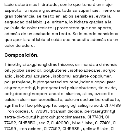
labio estará mas hidratado, con lo que tendrá un mejor
aspecto, lo repara y suaviza toda su superficie. Tiene una
gran tolerancia, se testo en labios sensibles, evita la
sequedad del labio y el eritema, lo hidrata gracias a la
película de color resiste y protectora que nos aporta,
además de un acabado perfecto. Se le puede considerar
que aportara al labio el cuida que necesita además de un
color duradero.
Composición.
Trimethylsiloxyphenyl dimethicone, simmondsia chinensis
oil , jojoba seed oil, polybutene , isohexadecane, acrylic
acid , isobutyl acrylate , isobornyl acrylate copolymer,
polyethylene, hydrogenated styrene,indene copolymer
styrene,methyl, hydrogenated polyisobutene, tin oxide,
octyldodecyl neopentanoate, alumina, silica, ozokerite,
calcium aluminum borosilicate, calcium sodium borosilicate,
synthetic fluorphlogopite, capryloyl salicylic acid, CI 77499
, iron oxides, CI 77891 , titanium dioxide, pentaerythrityl
tetra-di-t-butyl hydroxyhydrocinnamate, CI 77491, CI
77492, CI 15850 , red 7, CI 42090 , blue 1 lake, CI 77491, CI
77499 , iron oxides, CI 77492, CI 15985 , yellow 6 lake, CI