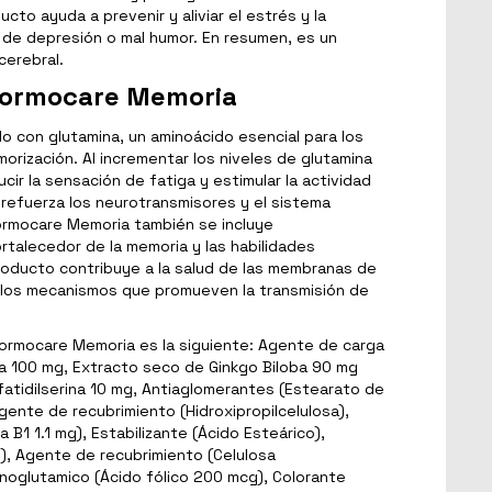
to ayuda a prevenir y aliviar el estrés y la
s de depresión o mal humor. En resumen, es un
cerebral.
Normocare Memoria
o con glutamina, un aminoácido esencial para los
rización. Al incrementar los niveles de glutamina
cir la sensación de fatiga y estimular la actividad
 refuerza los neurotransmisores y el sistema
Normocare Memoria también se incluye
ortalecedor de la memoria y las habilidades
producto contribuye a la salud de las membranas de
va los mecanismos que promueven la transmisión de
ormocare Memoria es la siguiente: Agente de carga
na 100 mg, Extracto seco de Ginkgo Biloba 90 mg
sfatidilserina 10 mg, Antiaglomerantes (Estearato de
Agente de recubrimiento (Hidroxipropilcelulosa),
a B1 1.1 mg), Estabilizante (Ácido Esteárico),
o), Agente de recubrimiento (Celulosa
monoglutamico (Ácido fólico 200 mcg), Colorante