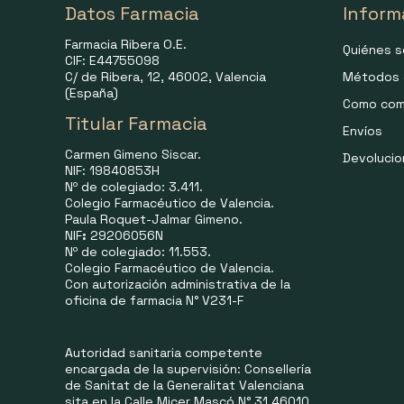
Datos Farmacia
Inform
Farmacia Ribera O.E.
Quiénes 
CIF: E44755098
C/ de Ribera, 12, 46002, Valencia
Métodos 
(España)
Como com
Titular Farmacia
Envíos
Carmen Gimeno Siscar.
Devoluci
NIF: 19840853H
Nº de colegiado: 3.411.
Colegio Farmacéutico de Valencia.
Paula Roquet-Jalmar Gimeno.
NIF
:
29206056N
Nº de colegiado: 11.553.
Colegio Farmacéutico de Valencia.
Con autorización administrativa de la
oficina de farmacia N° V231-F
Autoridad sanitaria competente
encargada de la supervisión: Consellería
de Sanitat de la Generalitat Valenciana
sita en la Calle Micer Mascó N° 31 46010