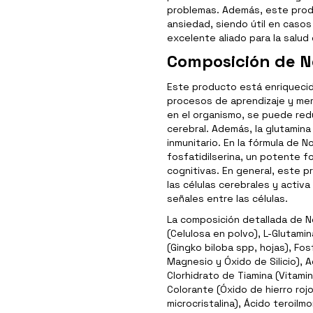
problemas. Además, este produc
ansiedad, siendo útil en caso
excelente aliado para la salud 
Composición de 
Este producto está enriquecid
procesos de aprendizaje y memo
en el organismo, se puede redu
cerebral. Además, la glutamina
inmunitario. En la fórmula de 
fosfatidilserina, un potente f
cognitivas. En general, este 
las células cerebrales y acti
señales entre las células.
La composición detallada de N
(Celulosa en polvo), L-Glutami
(Gingko biloba spp, hojas), Fo
Magnesio y Óxido de Silicio), 
Clorhidrato de Tiamina (Vitamin
Colorante (Óxido de hierro roj
microcristalina), Ácido teroil