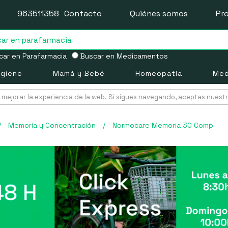
963511358
Contacto
Quiénes somos
Pr
ar en Parafarmacia
Buscar en Medicamentos
igiene
Mamá y Bebé
Homeopatía
Med
mejorar la experiencia de la web. Si sigues navegando, aceptas nuest
/
Memoria y Concentración
/
Normocare Memoria 30 Comp