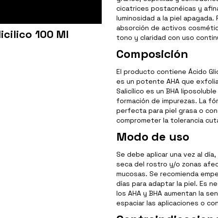
cicatrices postacnéicas y afina
luminosidad a la piel apagada. 
absorción de activos cosmétic
icilico 100 Ml
tono y claridad con uso conti
Composición
El producto contiene Ácido Glicó
es un potente AHA que exfolia,
Salicílico es un BHA liposolubl
formación de impurezas. La fór
perfecta para piel grasa o con
comprometer la tolerancia cut
Modo de uso
Se debe aplicar una vez al día,
seca del rostro y/o zonas afe
mucosas. Se recomienda empeza
días para adaptar la piel. Es n
los AHA y BHA aumentan la sensi
espaciar las aplicaciones o con