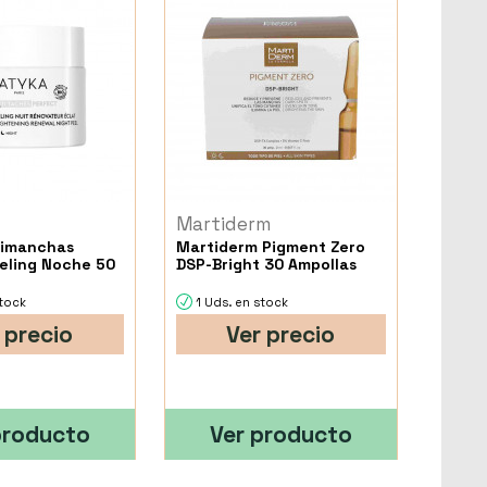
Martiderm
timanchas
Martiderm Pigment Zero
eling Noche 50
DSP-Bright 30 Ampollas
stock
1 Uds. en stock
 precio
Ver precio
producto
Ver producto