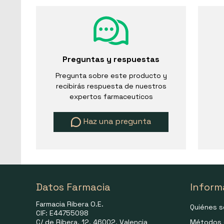
Preguntas y respuestas
Pregunta sobre este producto y
recibirás respuesta de nuestros
expertos farmaceuticos
Haz una pregunta
Datos Farmacia
Inform
Farmacia Ribera O.E.
Quiénes 
CIF: E44755098
C/ de Ribera, 12, 46002, Valencia
Métodos 