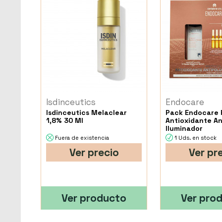
Isdinceutics
Endocare
Isdinceutics Melaclear
Pack Endocare 
1,8% 30 Ml
Antioxidante An
Iluminador
Fuera de existencia
1 Uds. en stock
Ver precio
Ver pr
Ver producto
Ver pro