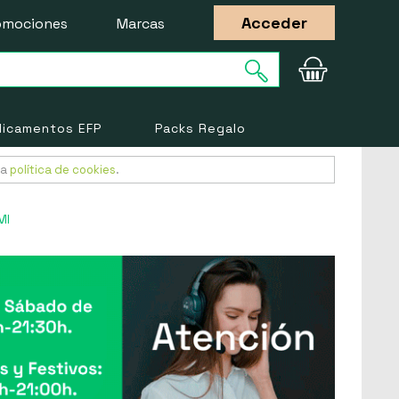
Acceder
omociones
Marcas
icamentos EFP
Packs Regalo
ra
política de cookies
.
Ml