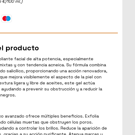
5 €/100 ml.)
el producto
liante facial de alta potencia, especialmente
 mixtas y con tendencia acneica. Su fórmula combina
ido salicílico, proporcionando una acción renovadora,
que mejora visiblemente el aspecto de la piel con
xtura ligera y libre de aceites, este gel actúa
ayudando a prevenir su obstrucción y a reducir la
 negros.
o avanzado ofrece múltiples beneficios. Exfolia
ando células muertas que obstruyen los poros.
dando a controlar los brillos. Reduce la aparición de
, gracias a su acción purificante. Atenua marcas y