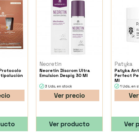
Neoretin
Patyka
Protocolo
Neoretin Discrom Ultra
Patyka An
tipolución
Emulsion Despig 30 Ml
Perfect Pe
Ml
3 Uds. en stock
1 Uds. en 
ecio
Ver precio
Ver
ducto
Ver producto
Ver 