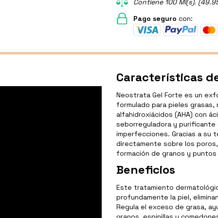
Contiene 100 Ml(s). (49.9
Pago seguro
con:
Características d
Neostrata Gel Forte es un exfo
formulado para pieles grasas,
alfahidroxiácidos (AHA) con ác
seborreguladora y purificante 
imperfecciones. Gracias a su te
directamente sobre los poros, 
formación de granos y puntos
Beneficios
Este tratamiento dermatológic
profundamente la piel, elimin
Regula el exceso de grasa, ayu
granos, espinillas y comedones