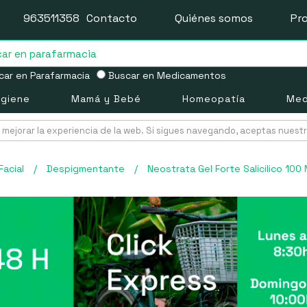
963511358
Contacto
Quiénes somos
Pr
ar en Parafarmacia
Buscar en Medicamentos
igiene
Mamá y Bebé
Homeopatía
Med
mejorar la experiencia de la web. Si sigues navegando, aceptas nuest
Facial
/
Despigmentante
/
Neostrata Gel Forte Salicilico 100 