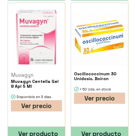
Oscillococcinum 30
Muvagyn
Unidosis. Boiron
Muvagyn Centella Gel
8 Apl 5 Ml
+ 50 Uds. en stock
Ver precio
Disponible en 3 días
Ver precio
Ver producto
Ver producto