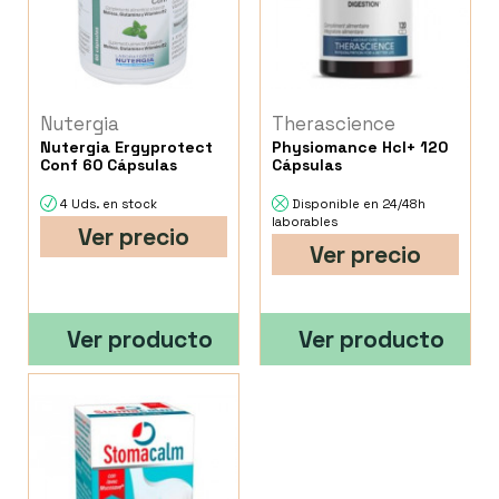
Nutergia
Therascience
Nutergia Ergyprotect
Physiomance Hcl+ 120
Conf 60 Cápsulas
Cápsulas
4 Uds. en stock
Disponible en 24/48h
laborables
Ver precio
Ver precio
Ver producto
Ver producto