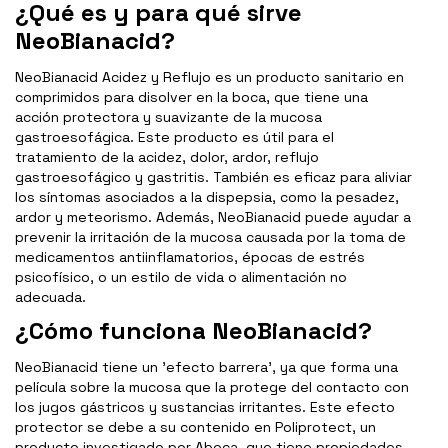
¿Qué es y para qué sirve
NeoBianacid?
NeoBianacid Acidez y Reflujo es un producto sanitario en
comprimidos para disolver en la boca, que tiene una
acción protectora y suavizante de la mucosa
gastroesofágica. Este producto es útil para el
tratamiento de la acidez, dolor, ardor, reflujo
gastroesofágico y gastritis. También es eficaz para aliviar
los síntomas asociados a la dispepsia, como la pesadez,
ardor y meteorismo. Además, NeoBianacid puede ayudar a
prevenir la irritación de la mucosa causada por la toma de
medicamentos antiinflamatorios, épocas de estrés
psicofísico, o un estilo de vida o alimentación no
adecuada.
¿Cómo funciona NeoBianacid?
NeoBianacid tiene un 'efecto barrera', ya que forma una
película sobre la mucosa que la protege del contacto con
los jugos gástricos y sustancias irritantes. Este efecto
protector se debe a su contenido en Poliprotect, un
producto investigado por Aboca, que tiene propiedades