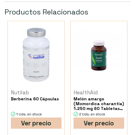
Productos Relacionados
Nutilab
HealthAid
Berberina 60 Cápsulas
Melón amargo
(Momordica charantia)
1.250 mg 60 Tabletas
Health Aid
1 Uds. en stock
2 Uds. en stock
Ver precio
Ver precio