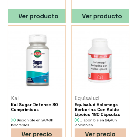
Ver producto
Ver producto
Kal
Equisalud
Kal Sugar Defense 30
Equisalud Holomega
Comprimidos
Berberina Con Acido
Lipoico 180 Cápsulas
Disponible en 24/48h
Disponible en 24/48h
laborables
laborables
Ver precio
Ver precio