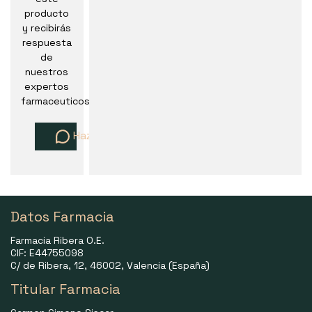
producto
y recibirás
respuesta
de
nuestros
expertos
farmaceuticos
Haz una pregunta
Datos Farmacia
Farmacia Ribera O.E.
CIF: E44755098
C/ de Ribera, 12, 46002, Valencia (España)
Titular Farmacia