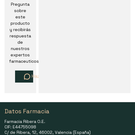
Pregunta
sobre
este
producto
y recibirás
respuesta
de
nuestros
expertos
farmaceuticos
Haz una pregunta
Datos Farmacia
Farmacia Ribera O.E.
CIF: E44755098
C/ de Ribera, 12, 46002, Valencia (España)