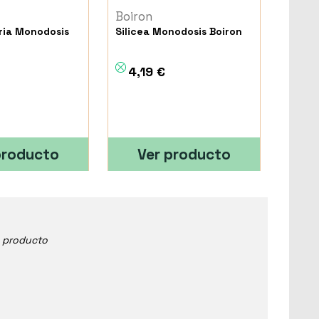
Boiron
ria Monodosis
Silicea Monodosis Boiron
4,19 €
producto
Ver producto
e producto