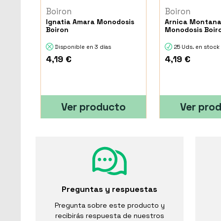
Boiron
Boiron
Ignatia Amara Monodosis
Arnica Montan
Boiron
Monodosis Boir
Disponible en 3 días
25 Uds. en stock
4,19 €
4,19 €
Ver producto
Ver pro
Preguntas y respuestas
Pregunta sobre este producto y
recibirás respuesta de nuestros