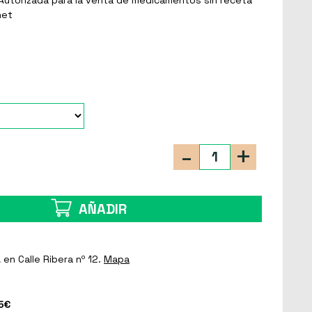
net
-
+
AÑADIR
a
en Calle Ribera nº 12.
Mapa
5€