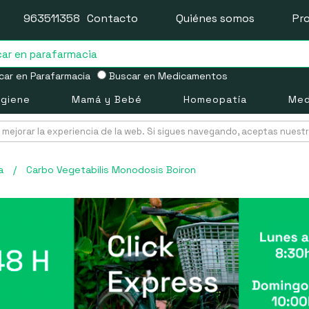
963511358
Contacto
Quiénes somos
Pr
ar en Parafarmacia
Buscar en Medicamentos
igiene
Mamá y Bebé
Homeopatía
Med
mejorar la experiencia de la web. Si sigues navegando, aceptas nuest
a
/
Carbo Vegetabilis Monodosis Boiron