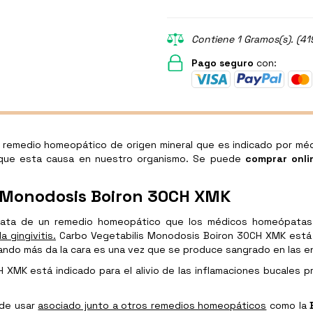
Contiene 1 Gramos(s). (41
Pago seguro
con:
emedio homeopático de origen mineral que es indicado por méd
que esta causa en nuestro organismo. Se puede
comprar onli
s Monodosis Boiron 30CH XMK
rata de un remedio homeopático que los médicos homeópatas i
 gingivitis.
Carbo Vegetabilis Monodosis Boiron 30CH XMK está ind
ndo más da la cara es una vez que se produce sangrado en las en
 XMK está indicado para el alivio de las inflamaciones bucales pr
ede usar
asociado junto a otros remedios homeopáticos
como la