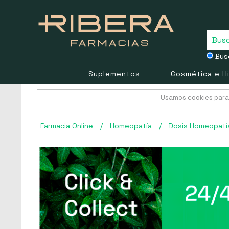
Busc
Suplementos
Cosmética e H
Usamos cookies para 
Farmacia Online
/
Homeopatía
/
Dosis Homeopatí