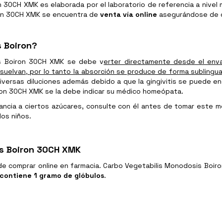
30CH XMK es elaborada por el laboratorio de referencia a nivel 
ron 30CH XMK se encuentra de
venta vía online
asegurándose de 
 Boiron?
is Boiron 30CH XMK se debe v
erter directamente desde el envas
suelvan, por lo tanto la absorción se produce de forma sublingua
ersas diluciones además debido a que la gingivitis se puede enc
ron 30CH XMK se la debe indicar su médico homeópata.
rancia a ciertos azúcares, consulte con él antes de tomar este 
los niños.
s Boiron 30CH XMK
e comprar online en farmacia. Carbo Vegetabilis Monodosis Boi
contiene 1 gramo de glóbulos
.