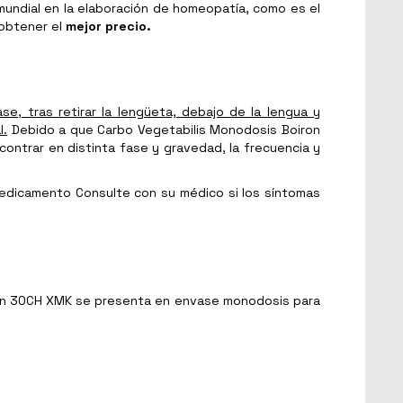
mundial en la elaboración de homeopatía, como es el
obtener el
mejor precio.
e, tras retirar la lengüeta, debajo de la lengua y
l.
Debido a que Carbo Vegetabilis Monodosis Boiron
ontrar en distinta fase y gravedad, la frecuencia y
medicamento Consulte con su médico si los síntomas
ron 30CH XMK se presenta en envase monodosis para