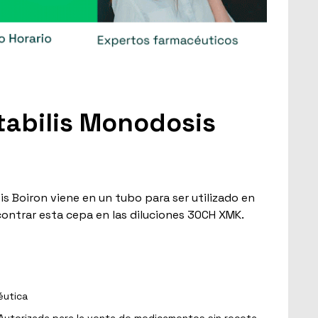
abilis Monodosis
s Boiron viene en un tubo para ser utilizado en
contrar esta cepa en las diluciones 30CH XMK.
éutica
Autorizada para la venta de medicamentos sin receta