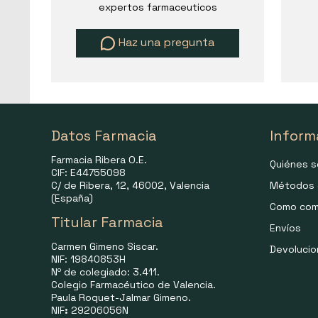
expertos farmaceuticos
Haz una pregunta
Datos Farmacia
Inform
Farmacia Ribera O.E.
Quiénes 
CIF: E44755098
C/ de Ribera, 12, 46002, Valencia
Métodos 
(España)
Como com
Titular Farmacia
Envíos
Carmen Gimeno Siscar.
Devoluci
NIF: 19840853H
Nº de colegiado: 3.411.
Colegio Farmacéutico de Valencia.
Paula Roquet-Jalmar Gimeno.
NIF
:
29206056N