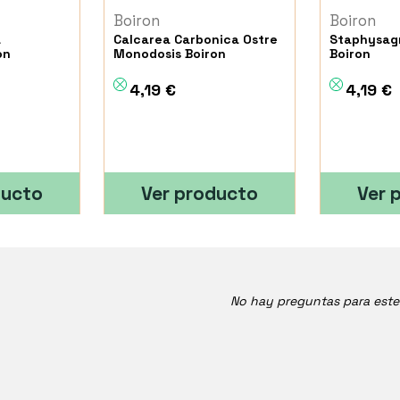
Boiron
Boiron
a
Calcarea Carbonica Ostre
Staphysag
on
Monodosis Boiron
Boiron
4,19 €
4,19 €
ducto
Ver producto
Ver 
No hay preguntas para est