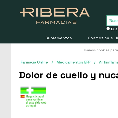
Busc
Suplementos
Cosmética e H
Usamos cookies para 
Farmacia Online
/
Medicamentos EFP
/
Antiinflam
Dolor de cuello y nuc