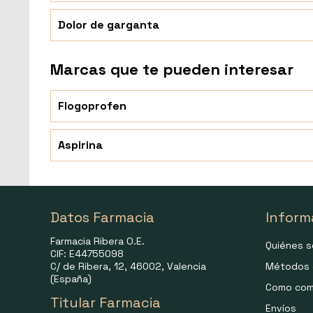
Dolor de garganta
Marcas que te pueden interesar
Flogoprofen
Aspirina
Datos Farmacia
Inform
Farmacia Ribera O.E.
Quiénes 
CIF: E44755098
C/ de Ribera, 12, 46002, Valencia
Métodos 
(España)
Como com
Titular Farmacia
Envíos