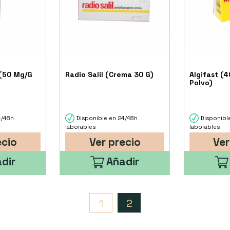
(50 Mg/G
Radio Salil (Crema 30 G)
Algifast (
Polvo)
4/48h
Disponible en 24/48h
Disponibl
laborables
laborables
ecio
Ver precio
Ver
dir
Añadir
1
2