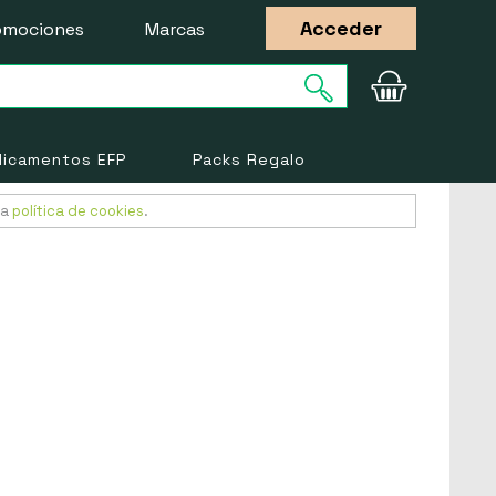
Acceder
omociones
Marcas
icamentos EFP
Packs Regalo
ra
política de cookies
.