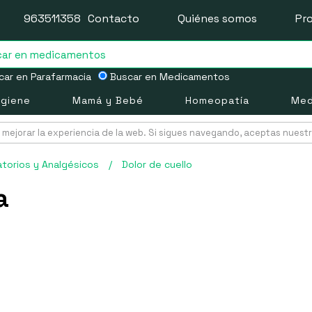
963511358
Contacto
Quiénes somos
Pr
ar en Parafarmacia
Buscar en Medicamentos
igiene
Mamá y Bebé
Homeopatía
Med
mejorar la experiencia de la web. Si sigues navegando, aceptas nuest
atorios y Analgésicos
/
Dolor de cuello
a